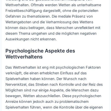
Wettverhalten. Oftmals werden Wetten als unterhaltsame
Freizeitbeschäftigung dargestellt, ohne die potenziellen
Gefahren zu thematisieren. Die mediale Präsenz von
Wettangeboten und die Verharmlosung des Wettens
können dazu beitragen, dass Menschen unreflektiert mit
diesem Thema umgehen und die möglichen negativen
Auswirkungen nicht erkennen.
Psychologische Aspekte des
Wettverhaltens
Das Wettverhalten ist eng mit psychologischen Faktoren
verknüpft, die einen erheblichen Einfluss auf das
Spielverhalten haben können. Der Wunsch nach
Nervenkitzel, das Streben nach Kontrolle und der Reiz des
Möglichen sind nur einige Aspekte, die Menschen dazu
bewegen, Wetten abzuschließen. Diese psychologischen
Anreize können jedoch auch zu problematischem
Spielverhalten führen, wenn die Kontrolle über die eigenen