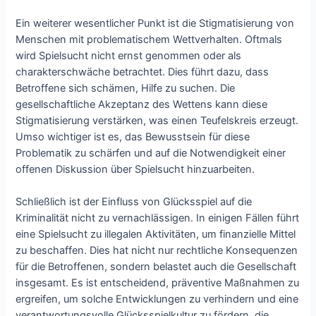
Ein weiterer wesentlicher Punkt ist die Stigmatisierung von
Menschen mit problematischem Wettverhalten. Oftmals
wird Spielsucht nicht ernst genommen oder als
charakterschwäche betrachtet. Dies führt dazu, dass
Betroffene sich schämen, Hilfe zu suchen. Die
gesellschaftliche Akzeptanz des Wettens kann diese
Stigmatisierung verstärken, was einen Teufelskreis erzeugt.
Umso wichtiger ist es, das Bewusstsein für diese
Problematik zu schärfen und auf die Notwendigkeit einer
offenen Diskussion über Spielsucht hinzuarbeiten.
Schließlich ist der Einfluss von Glücksspiel auf die
Kriminalität nicht zu vernachlässigen. In einigen Fällen führt
eine Spielsucht zu illegalen Aktivitäten, um finanzielle Mittel
zu beschaffen. Dies hat nicht nur rechtliche Konsequenzen
für die Betroffenen, sondern belastet auch die Gesellschaft
insgesamt. Es ist entscheidend, präventive Maßnahmen zu
ergreifen, um solche Entwicklungen zu verhindern und eine
verantwortungsvolle Glücksspielkultur zu fördern, die