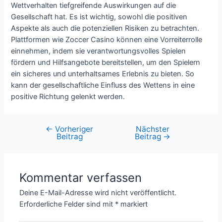
Wettverhalten tiefgreifende Auswirkungen auf die
Gesellschaft hat. Es ist wichtig, sowohl die positiven
Aspekte als auch die potenziellen Risiken zu betrachten.
Plattformen wie Zoccer Casino können eine Vorreiterrolle
einnehmen, indem sie verantwortungsvolles Spielen
fördern und Hilfsangebote bereitstellen, um den Spielern
ein sicheres und unterhaltsames Erlebnis zu bieten. So
kann der gesellschaftliche Einfluss des Wettens in eine
positive Richtung gelenkt werden.
←
Vorheriger
Nächster
Beitrag
Beitrag
→
Kommentar verfassen
Deine E-Mail-Adresse wird nicht veröffentlicht.
Erforderliche Felder sind mit
*
markiert