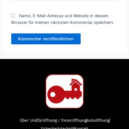
Name, E-Mail-Adresse und Website in diesem
Browser für meinen nächsten Kommentar speichern.
Über Uns
Türöffnung / Tresoröffnung
Autoöffnung
Sicherheitstechnik
Kontakt