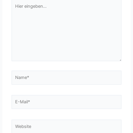
Hier
eingeben…
Name*
E-
Mail*
Website