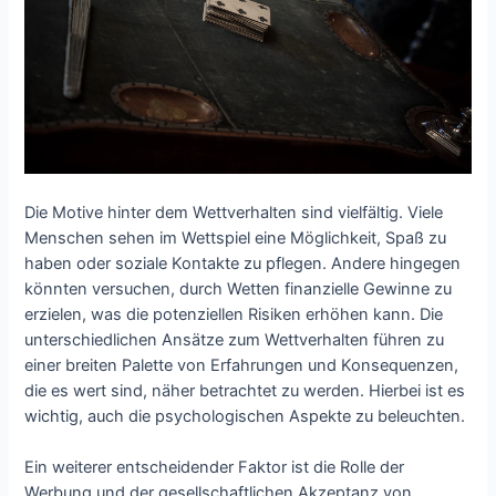
Die Motive hinter dem Wettverhalten sind vielfältig. Viele
Menschen sehen im Wettspiel eine Möglichkeit, Spaß zu
haben oder soziale Kontakte zu pflegen. Andere hingegen
könnten versuchen, durch Wetten finanzielle Gewinne zu
erzielen, was die potenziellen Risiken erhöhen kann. Die
unterschiedlichen Ansätze zum Wettverhalten führen zu
einer breiten Palette von Erfahrungen und Konsequenzen,
die es wert sind, näher betrachtet zu werden. Hierbei ist es
wichtig, auch die psychologischen Aspekte zu beleuchten.
Ein weiterer entscheidender Faktor ist die Rolle der
Werbung und der gesellschaftlichen Akzeptanz von