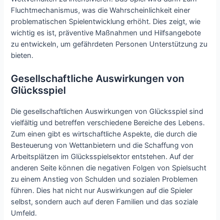
Fluchtmechanismus, was die Wahrscheinlichkeit einer
problematischen Spielentwicklung erhöht. Dies zeigt, wie
wichtig es ist, präventive Maßnahmen und Hilfsangebote
zu entwickeln, um gefährdeten Personen Unterstützung zu
bieten.
Gesellschaftliche Auswirkungen von
Glücksspiel
Die gesellschaftlichen Auswirkungen von Glücksspiel sind
vielfältig und betreffen verschiedene Bereiche des Lebens.
Zum einen gibt es wirtschaftliche Aspekte, die durch die
Besteuerung von Wettanbietern und die Schaffung von
Arbeitsplätzen im Glücksspielsektor entstehen. Auf der
anderen Seite können die negativen Folgen von Spielsucht
zu einem Anstieg von Schulden und sozialen Problemen
führen. Dies hat nicht nur Auswirkungen auf die Spieler
selbst, sondern auch auf deren Familien und das soziale
Umfeld.