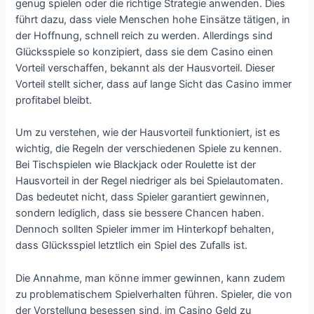
genug spielen oder die richtige Strategie anwenden. Dies
führt dazu, dass viele Menschen hohe Einsätze tätigen, in
der Hoffnung, schnell reich zu werden. Allerdings sind
Glücksspiele so konzipiert, dass sie dem Casino einen
Vorteil verschaffen, bekannt als der Hausvorteil. Dieser
Vorteil stellt sicher, dass auf lange Sicht das Casino immer
profitabel bleibt.
Um zu verstehen, wie der Hausvorteil funktioniert, ist es
wichtig, die Regeln der verschiedenen Spiele zu kennen.
Bei Tischspielen wie Blackjack oder Roulette ist der
Hausvorteil in der Regel niedriger als bei Spielautomaten.
Das bedeutet nicht, dass Spieler garantiert gewinnen,
sondern lediglich, dass sie bessere Chancen haben.
Dennoch sollten Spieler immer im Hinterkopf behalten,
dass Glücksspiel letztlich ein Spiel des Zufalls ist.
Die Annahme, man könne immer gewinnen, kann zudem
zu problematischem Spielverhalten führen. Spieler, die von
der Vorstellung besessen sind, im Casino Geld zu