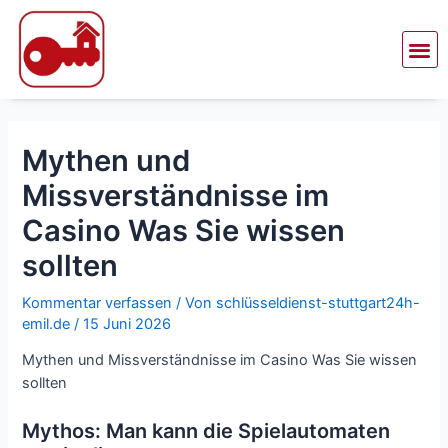
Zum
Beitragsnavigation
Inhalt
Me
springen
Mythen und
Missverständnisse im
Casino Was Sie wissen
sollten
Kommentar verfassen
/ Von
schlüsseldienst-stuttgart24h-
emil.de
/
15 Juni 2026
Mythen und Missverständnisse im Casino Was Sie wissen
sollten
Mythos: Man kann die Spielautomaten