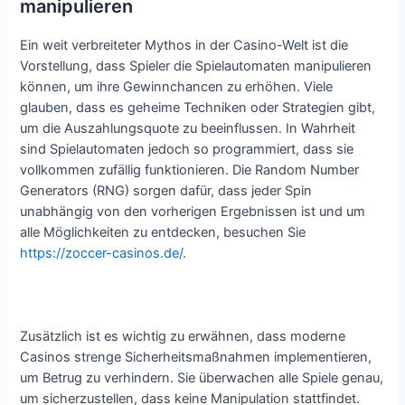
manipulieren
Ein weit verbreiteter Mythos in der Casino-Welt ist die
Vorstellung, dass Spieler die Spielautomaten manipulieren
können, um ihre Gewinnchancen zu erhöhen. Viele
glauben, dass es geheime Techniken oder Strategien gibt,
um die Auszahlungsquote zu beeinflussen. In Wahrheit
sind Spielautomaten jedoch so programmiert, dass sie
vollkommen zufällig funktionieren. Die Random Number
Generators (RNG) sorgen dafür, dass jeder Spin
unabhängig von den vorherigen Ergebnissen ist und um
alle Möglichkeiten zu entdecken, besuchen Sie
https://zoccer-casinos.de/
.
Zusätzlich ist es wichtig zu erwähnen, dass moderne
Casinos strenge Sicherheitsmaßnahmen implementieren,
um Betrug zu verhindern. Sie überwachen alle Spiele genau,
um sicherzustellen, dass keine Manipulation stattfindet.