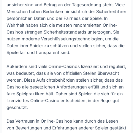
unsicher sind und Betrug an der Tagesordnung steht. Viele
Menschen haben Bedenken hinsichtlich der Sicherheit ihrer
persönlichen Daten und der Fairness der Spiele. In
Wahrheit haben sich die meisten renommierten Online-
Casinos strengen Sicherheitsstandards unterzogen. Sie
nutzen moderne Verschlüsselungstechnologien, um die
Daten ihrer Spieler zu schützen und stellen sicher, dass die
Spiele fair und transparent sind.
Außerdem sind viele Online-Casinos lizenziert und reguliert,
was bedeutet, dass sie von offiziellen Stellen überwacht
werden. Diese Aufsichtsbehörden stellen sicher, dass das
Casino alle gesetzlichen Anforderungen erfüllt und sich an
faire Spielpraktiken hält. Daher sind Spieler, die sich für ein
lizenziertes Online-Casino entscheiden, in der Regel gut
geschützt.
Das Vertrauen in Online-Casinos kann durch das Lesen
von Bewertungen und Erfahrungen anderer Spieler gestärkt