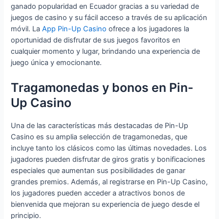
ganado popularidad en Ecuador gracias a su variedad de
juegos de casino y su fácil acceso a través de su aplicación
móvil. La
App Pin-Up Casino
ofrece a los jugadores la
oportunidad de disfrutar de sus juegos favoritos en
cualquier momento y lugar, brindando una experiencia de
juego única y emocionante.
Tragamonedas y bonos en Pin-
Up Casino
Una de las características más destacadas de Pin-Up
Casino es su amplia selección de tragamonedas, que
incluye tanto los clásicos como las últimas novedades. Los
jugadores pueden disfrutar de giros gratis y bonificaciones
especiales que aumentan sus posibilidades de ganar
grandes premios. Además, al registrarse en Pin-Up Casino,
los jugadores pueden acceder a atractivos bonos de
bienvenida que mejoran su experiencia de juego desde el
principio.