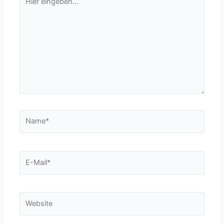
eingeben…
Name*
E-
Mail*
Website