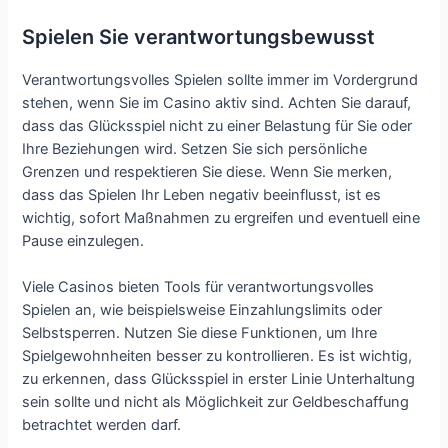
Spielen Sie verantwortungsbewusst
Verantwortungsvolles Spielen sollte immer im Vordergrund
stehen, wenn Sie im Casino aktiv sind. Achten Sie darauf,
dass das Glücksspiel nicht zu einer Belastung für Sie oder
Ihre Beziehungen wird. Setzen Sie sich persönliche
Grenzen und respektieren Sie diese. Wenn Sie merken,
dass das Spielen Ihr Leben negativ beeinflusst, ist es
wichtig, sofort Maßnahmen zu ergreifen und eventuell eine
Pause einzulegen.
Viele Casinos bieten Tools für verantwortungsvolles
Spielen an, wie beispielsweise Einzahlungslimits oder
Selbstsperren. Nutzen Sie diese Funktionen, um Ihre
Spielgewohnheiten besser zu kontrollieren. Es ist wichtig,
zu erkennen, dass Glücksspiel in erster Linie Unterhaltung
sein sollte und nicht als Möglichkeit zur Geldbeschaffung
betrachtet werden darf.