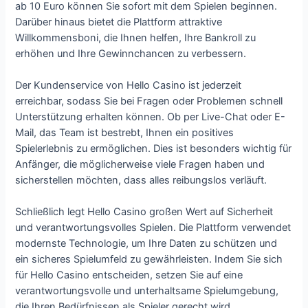
ab 10 Euro können Sie sofort mit dem Spielen beginnen.
Darüber hinaus bietet die Plattform attraktive
Willkommensboni, die Ihnen helfen, Ihre Bankroll zu
erhöhen und Ihre Gewinnchancen zu verbessern.
Der Kundenservice von Hello Casino ist jederzeit
erreichbar, sodass Sie bei Fragen oder Problemen schnell
Unterstützung erhalten können. Ob per Live-Chat oder E-
Mail, das Team ist bestrebt, Ihnen ein positives
Spielerlebnis zu ermöglichen. Dies ist besonders wichtig für
Anfänger, die möglicherweise viele Fragen haben und
sicherstellen möchten, dass alles reibungslos verläuft.
Schließlich legt Hello Casino großen Wert auf Sicherheit
und verantwortungsvolles Spielen. Die Plattform verwendet
modernste Technologie, um Ihre Daten zu schützen und
ein sicheres Spielumfeld zu gewährleisten. Indem Sie sich
für Hello Casino entscheiden, setzen Sie auf eine
verantwortungsvolle und unterhaltsame Spielumgebung,
die Ihren Bedürfnissen als Spieler gerecht wird.