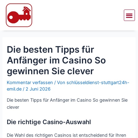
Zum
Beitragsnavigation
Inhalt
Me
springen
Die besten Tipps für
Anfänger im Casino So
gewinnen Sie clever
Kommentar verfassen
/ Von
schlüsseldienst-stuttgart24h-
emil.de
/
2 Juni 2026
Die besten Tipps für Anfänger im Casino So gewinnen Sie
clever
Die richtige Casino-Auswahl
Die Wahl des richtigen Casinos ist entscheidend für Ihren