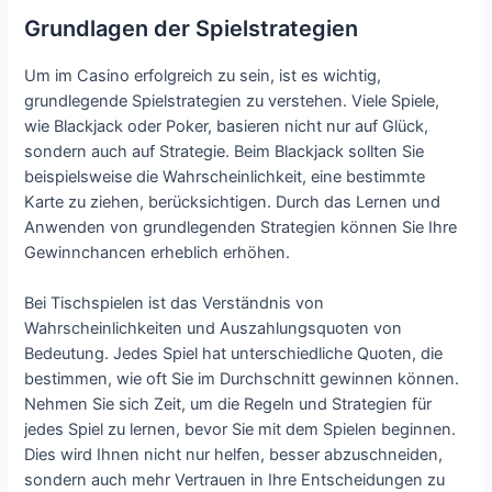
Grundlagen der Spielstrategien
Um im Casino erfolgreich zu sein, ist es wichtig,
grundlegende Spielstrategien zu verstehen. Viele Spiele,
wie Blackjack oder Poker, basieren nicht nur auf Glück,
sondern auch auf Strategie. Beim Blackjack sollten Sie
beispielsweise die Wahrscheinlichkeit, eine bestimmte
Karte zu ziehen, berücksichtigen. Durch das Lernen und
Anwenden von grundlegenden Strategien können Sie Ihre
Gewinnchancen erheblich erhöhen.
Bei Tischspielen ist das Verständnis von
Wahrscheinlichkeiten und Auszahlungsquoten von
Bedeutung. Jedes Spiel hat unterschiedliche Quoten, die
bestimmen, wie oft Sie im Durchschnitt gewinnen können.
Nehmen Sie sich Zeit, um die Regeln und Strategien für
jedes Spiel zu lernen, bevor Sie mit dem Spielen beginnen.
Dies wird Ihnen nicht nur helfen, besser abzuschneiden,
sondern auch mehr Vertrauen in Ihre Entscheidungen zu