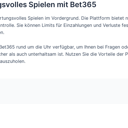
svolles Spielen mit Bet365
tungsvolles Spielen im Vordergrund. Die Plattform bietet ni
trolle. Sie können Limits für Einzahlungen und Verluste fest
n.
Bet365 rund um die Uhr verfügbar, um Ihnen bei Fragen ode
her als auch unterhaltsam ist. Nutzen Sie die Vorteile der 
rauszuholen.