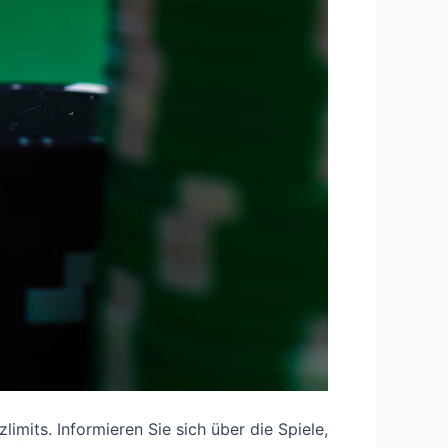
imits. Informieren Sie sich über die Spiele,