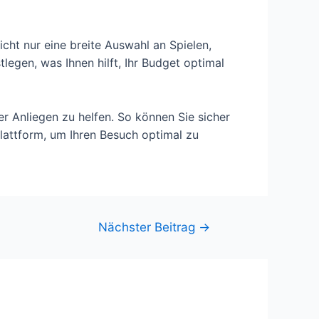
cht nur eine breite Auswahl an Spielen,
legen, was Ihnen hilft, Ihr Budget optimal
r Anliegen zu helfen. So können Sie sicher
Plattform, um Ihren Besuch optimal zu
Nächster Beitrag
→