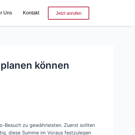
r Uns
Kontakt
Jetzt anrufen
l planen können
o-Besuch zu gewährleisten. Zuerst sollten
chtig, diese Summe im Voraus festzulegen