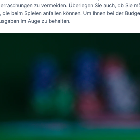
berraschungen zu vermeiden. Überlegen Sie auch, ob Sie mö
die beim Spielen anfallen können. Um Ihnen bei der Budget
 Ausgaben im Auge zu behalten.