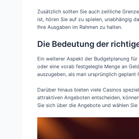
Zusätzlich sollten Sie auch zeitliche Gren
ist, hören Sie auf zu spielen, unabhängig 
Ihre Ausgaben im Rahmen zu halten.
Die Bedeutung der richti
Ein weiterer Aspekt der Budgetplanung für
oder eine vorab festgelegte Menge an Geld
auszugeben, als man ursprünglich geplant 
Darüber hinaus bieten viele Casinos spezie
attraktiven Angeboten entscheiden, können
Sie sich über die Angebote und wählen Sie 