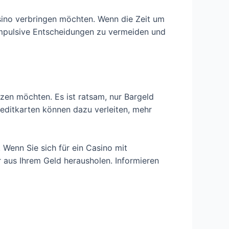
asino verbringen möchten. Wenn die Zeit um
, impulsive Entscheidungen zu vermeiden und
zen möchten. Es ist ratsam, nur Bargeld
editkarten können dazu verleiten, mehr
 Wenn Sie sich für ein Casino mit
 aus Ihrem Geld herausholen. Informieren