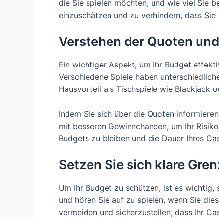
die Sie spielen möchten, und wie viel Sie b
einzuschätzen und zu verhindern, dass Sie 
Verstehen der Quoten un
Ein wichtiger Aspekt, um Ihr Budget effekt
Verschiedene Spiele haben unterschiedlich
Hausvorteil als Tischspiele wie Blackjack 
Indem Sie sich über die Quoten informieren
mit besseren Gewinnchancen, um Ihr Risiko 
Budgets zu bleiben und die Dauer Ihres Ca
Setzen Sie sich klare Gre
Um Ihr Budget zu schützen, ist es wichtig, 
und hören Sie auf zu spielen, wenn Sie dies
vermeiden und sicherzustellen, dass Ihr Cas