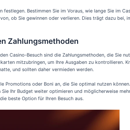
zen festlegen. Bestimmen Sie im Voraus, wie lange Sie im C
davon, ob Sie gewinnen oder verlieren. Dies trägt dazu bei
gen Zahlungsmethoden
 den Casino-Besuch sind die Zahlungsmethoden, die Sie nut
karten mitzubringen, um Ihre Ausgaben zu kontrollieren. Kr
hatte, und sollten daher vermieden werden.
lle Promotions oder Boni an, die Sie optimal nutzen können.
 Sie Ihr Budget weiter optimieren und möglicherweise mehr
die beste Option für Ihren Besuch aus.