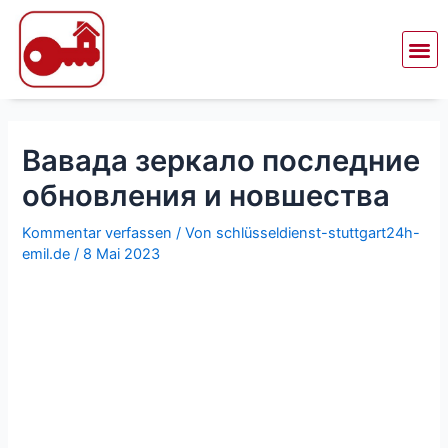
Zum
Beitragsnavigation
Inhalt
Me
springen
Вавада зеркало последние
обновления и новшества
Kommentar verfassen
/ Von
schlüsseldienst-stuttgart24h-
emil.de
/
8 Mai 2023