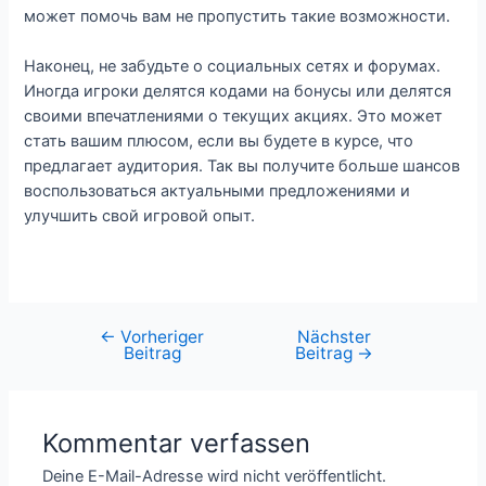
может помочь вам не пропустить такие возможности.
Наконец, не забудьте о социальных сетях и форумах.
Иногда игроки делятся кодами на бонусы или делятся
своими впечатлениями о текущих акциях. Это может
стать вашим плюсом, если вы будете в курсе, что
предлагает аудитория. Так вы получите больше шансов
воспользоваться актуальными предложениями и
улучшить свой игровой опыт.
←
Vorheriger
Nächster
Beitrag
Beitrag
→
Kommentar verfassen
Deine E-Mail-Adresse wird nicht veröffentlicht.