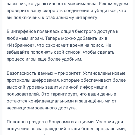
часы пик, когда активность максимальна. Рекомендуем
проверить вашу скорость соединения и убедиться, что
вы подключены к стабильному интернету.
В интерфейсе появилась опция быстрого доступа к
любимым играм. Теперь можно добавить их в
«Избранное», что сэкономит время на поиск. Не
забывайте пополнять свой список, чтобы сделать
процесс игры еще более удобным.
Безопасность данных – приоритет. Установлены новые
протоколы шифрования, которые обеспечивают более
высокий уровень защиты личной информации
пользователей. Это гарантирует, что ваши данные
остаются конфиденциальными и защищёнными от
несанкционированного доступа.
Пополнен раздел с бонусами и акциями. Условия для
получения вознаграждений стали более прозрачными,