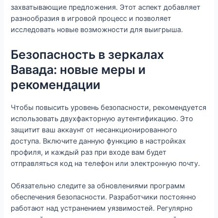
захватывающие предложения. Этот аспект добавляет
разнообразия в игровой процесс и позволяет
исследовать новые возможности для выигрыша.
Безопасность в зеркалах
Вавада: новые меры и
рекомендации
Чтобы повысить уровень безопасности, рекомендуется
использовать двухфакторную аутентификацию. Это
защитит ваш аккаунт от несанкционированного
доступа. Включите данную функцию в настройках
профиля, и каждый раз при входе вам будет
отправляться код на телефон или электронную почту.
Обязательно следите за обновлениями программ
обеспечения безопасности. Разработчики постоянно
работают над устранением уязвимостей. Регулярно