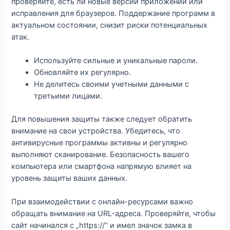
проверяйте, есть ли новые версии приложений или
исправления для браузеров. Поддержание программ в
актуальном состоянии, снизит риски потенциальных
атак.
Используйте сильные и уникальные пароли.
Обновляйте их регулярно.
Не делитесь своими учетными данными с
третьими лицами.
Для повышения защиты также следует обратить
внимание на свои устройства. Убедитесь, что
антивирусные программы активны и регулярно
выполняют сканирование. Безопасность вашего
компьютера или смартфона напрямую влияет на
уровень защиты ваших данных.
При взаимодействии с онлайн-ресурсами важно
обращать внимание на URL-адреса. Проверяйте, чтобы
сайт начинался с „https://“ и имел значок замка в