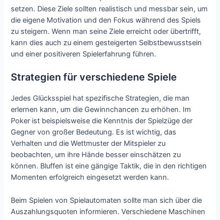
setzen. Diese Ziele sollten realistisch und messbar sein, um
die eigene Motivation und den Fokus während des Spiels
zu steigern. Wenn man seine Ziele erreicht oder übertrifft,
kann dies auch zu einem gesteigerten Selbstbewusstsein
und einer positiveren Spielerfahrung führen.
Strategien für verschiedene Spiele
Jedes Glücksspiel hat spezifische Strategien, die man
erlernen kann, um die Gewinnchancen zu erhöhen. Im
Poker ist beispielsweise die Kenntnis der Spielzüge der
Gegner von großer Bedeutung. Es ist wichtig, das
Verhalten und die Wettmuster der Mitspieler zu
beobachten, um ihre Hände besser einschätzen zu
können. Bluffen ist eine gängige Taktik, die in den richtigen
Momenten erfolgreich eingesetzt werden kann.
Beim Spielen von Spielautomaten sollte man sich über die
Auszahlungsquoten informieren. Verschiedene Maschinen