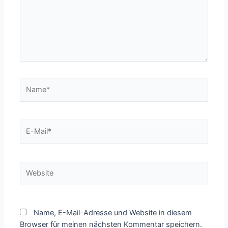
Name*
E-
Mail*
Website
Name, E-Mail-Adresse und Website in diesem
Browser für meinen nächsten Kommentar speichern.