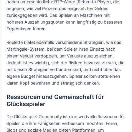
haben unterschiedliche RTP-Werte (Return to Player), die
angeben, wie viel Prozent des eingesetzten Geldes
zurückgegeben wird. Das Spielen an Maschinen mit
höheren Auszahlungsquoten kann langfristig zu besseren
Ergebnissen führen.
Roulette bietet ebenfalls verschiedene Strategien, wie das
Martingale-System, bei dem Spieler ihren Einsatz nach
einem Verlust verdoppeln, um Verluste auszugleichen.
Jedoch ist es wichtig, sich der Risiken bewusst zu sein, die
mit diesen Strategien verbunden sind, und nicht über das
eigene Budget hinauszugehen. Spieler sollten stets einen
klaren Kopf bewahren und strategisch denken.
Ressourcen und Gemeinschaft für
Glücksspieler
Die Glücksspiel-Community ist eine wertvolle Ressource für
Spieler, die ihre Fähigkeiten verbessern möchten. Foren,
Blogs und soziale Medien bieten Plattformen, um