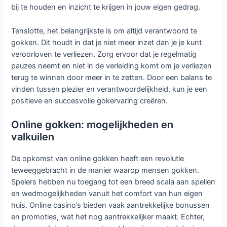
bij te houden en inzicht te krijgen in jouw eigen gedrag.
Tenslotte, het belangrijkste is om altijd verantwoord te
gokken. Dit houdt in dat je niet meer inzet dan je je kunt
veroorloven te verliezen. Zorg ervoor dat je regelmatig
pauzes neemt en niet in de verleiding komt om je verliezen
terug te winnen door meer in te zetten. Door een balans te
vinden tussen plezier en verantwoordelijkheid, kun je een
positieve en succesvolle gokervaring creëren.
Online gokken: mogelijkheden en
valkuilen
De opkomst van online gokken heeft een revolutie
teweeggebracht in de manier waarop mensen gokken.
Spelers hebben nu toegang tot een breed scala aan spellen
en wedmogelijkheden vanuit het comfort van hun eigen
huis. Online casino’s bieden vaak aantrekkelijke bonussen
en promoties, wat het nog aantrekkelijker maakt. Echter,