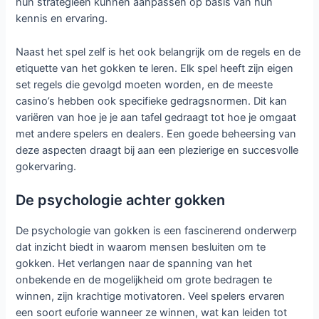
hun strategieën kunnen aanpassen op basis van hun
kennis en ervaring.
Naast het spel zelf is het ook belangrijk om de regels en de
etiquette van het gokken te leren. Elk spel heeft zijn eigen
set regels die gevolgd moeten worden, en de meeste
casino’s hebben ook specifieke gedragsnormen. Dit kan
variëren van hoe je je aan tafel gedraagt tot hoe je omgaat
met andere spelers en dealers. Een goede beheersing van
deze aspecten draagt bij aan een plezierige en succesvolle
gokervaring.
De psychologie achter gokken
De psychologie van gokken is een fascinerend onderwerp
dat inzicht biedt in waarom mensen besluiten om te
gokken. Het verlangen naar de spanning van het
onbekende en de mogelijkheid om grote bedragen te
winnen, zijn krachtige motivatoren. Veel spelers ervaren
een soort euforie wanneer ze winnen, wat kan leiden tot