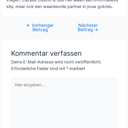
vragen. Cazeus Casino is dus niet alleen een informatieve
site, maar ook een waardevolle partner in jouw gokreis.
←
Vorheriger
Nächster
Beitrag
Beitrag
→
Kommentar verfassen
Deine E-Mail-Adresse wird nicht veröffentlicht.
Erforderliche Felder sind mit
*
markiert
Hier
eingeben…