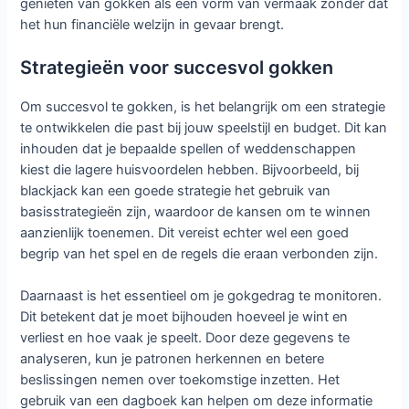
genieten van gokken als een vorm van vermaak zonder dat
het hun financiële welzijn in gevaar brengt.
Strategieën voor succesvol gokken
Om succesvol te gokken, is het belangrijk om een strategie
te ontwikkelen die past bij jouw speelstijl en budget. Dit kan
inhouden dat je bepaalde spellen of weddenschappen
kiest die lagere huisvoordelen hebben. Bijvoorbeeld, bij
blackjack kan een goede strategie het gebruik van
basisstrategieën zijn, waardoor de kansen om te winnen
aanzienlijk toenemen. Dit vereist echter wel een goed
begrip van het spel en de regels die eraan verbonden zijn.
Daarnaast is het essentieel om je gokgedrag te monitoren.
Dit betekent dat je moet bijhouden hoeveel je wint en
verliest en hoe vaak je speelt. Door deze gegevens te
analyseren, kun je patronen herkennen en betere
beslissingen nemen over toekomstige inzetten. Het
gebruik van een dagboek kan helpen om deze informatie