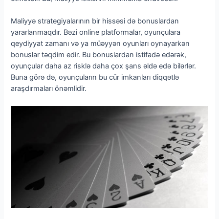
Maliyyə strategiyalarının bir hissəsi də bonuslardan
yararlanmaqdır. Bəzi online platformalar, oyunçulara
qeydiyyat zamanı və ya müəyyən oyunları oynayarkən
bonuslar təqdim edir. Bu bonuslardan istifadə edərək,
oyunçular daha az risklə daha çox şans əldə edə bilərlər.
Buna görə də, oyunçuların bu cür imkanları diqqətlə
araşdırmaları önəmlidir.