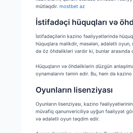
mütləqdir.
mostbet az
İstifadəçi hüquqları və öhd
İstifadəçilərin kazino fəaliyyətlərində hüq
hüquqlara malikdir, məsələn, ədalətli oyun, m
də öz öhdəlikləri vardır ki, bunlar arasın
Hüquqların və öhdəliklərin düzgün anlaşılma
oynamalarını təmin edir. Bu, həm də kazino p
Oyunların lisenziyası
Oyunların lisenziyası, kazino fəaliyyətlərini
müvafiq qanunvericiliyə uyğun fəaliyyət göst
və ədalətli oyun təqdim edir.