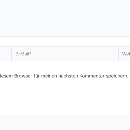
E-
Webs
Mail*
diesem Browser für meinen nächsten Kommentar speichern.