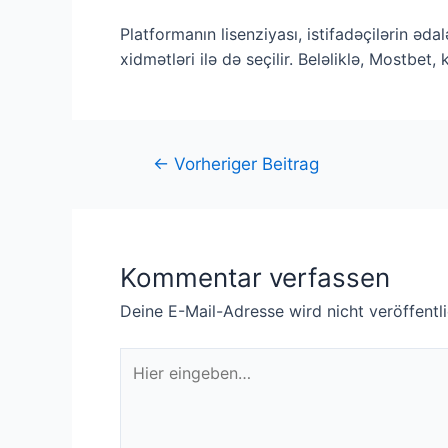
Platformanın lisenziyası, istifadəçilərin əda
xidmətləri ilə də seçilir. Beləliklə, Mostbet
←
Vorheriger Beitrag
Kommentar verfassen
Deine E-Mail-Adresse wird nicht veröffentli
Hier
eingeben…