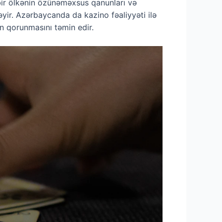
 bir ölkənin özünəməxsus qanunları və
əyir. Azərbaycanda da kazino fəaliyyəti ilə
ın qorunmasını təmin edir.