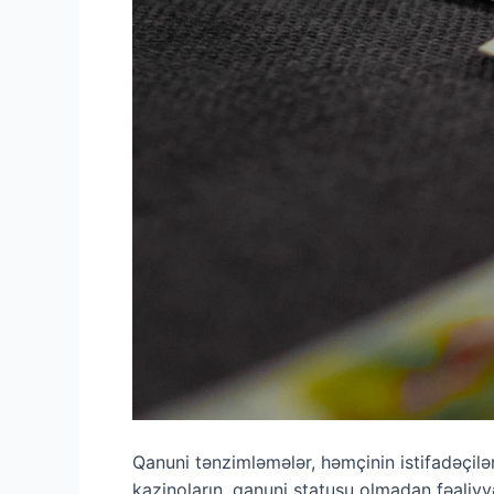
Qanuni tənzimləmələr, həmçinin istifadəçilər
kazinoların, qanuni statusu olmadan fəaliyyət