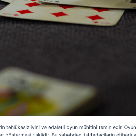
in təhlükəsizliyini və ədalətli oyun mühitini təmin edir. Oyu
 göstərməsi risklidir. Bu səbəbdən, istifadəçilərin etibarlı v