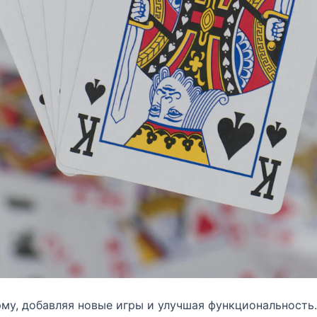
рму, добавляя новые игры и улучшая функциональность