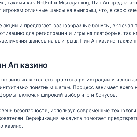
, такими как NetEnt и Microgaming, Пин Ап предлагае
 игрокам отличные шансы на выигрыш, что, в свою оче
е акции и предлагает разнообразные бонусы, включая
отивацию для регистрации и игры на платформе, так к
увеличения шансов на выигрыш. Пин Ап казино также п
н Ап казино
 казино является его простота регистрации и исполь
 интуитивно понятным шагам. Процесс занимает всего н
тформы, включая широкий выбор игр и бонусов.
овень безопасности, используя современные технолог
ователей. Верификация аккаунта помогает предотврат
о казино.