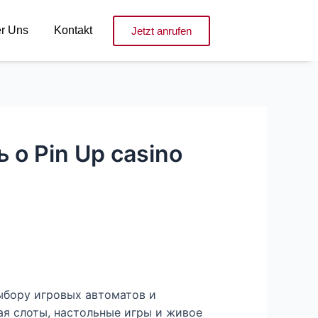
r Uns
Kontakt
Jetzt anrufen
 о Pin Up casino
ыбору игровых автоматов и
я слоты, настольные игры и живое