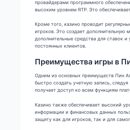
провайдерами программного обеспечения
высоким уровнем RTP. Это обеспечивает
Кроме того, казино проводит регулярны
игроков. Это создает дополнительную м
дополнительные средства для ставок и 
постоянных клиентов.
Преимущества игры в Пи
Одним из основных преимуществ Пин Ап
быстро создать учетную запись, следуя
получает доступ ко всем функциям пла
Казино также обеспечивает высокий ур
информации и финансовых данных польз
защиту как для игроков, так и для самог