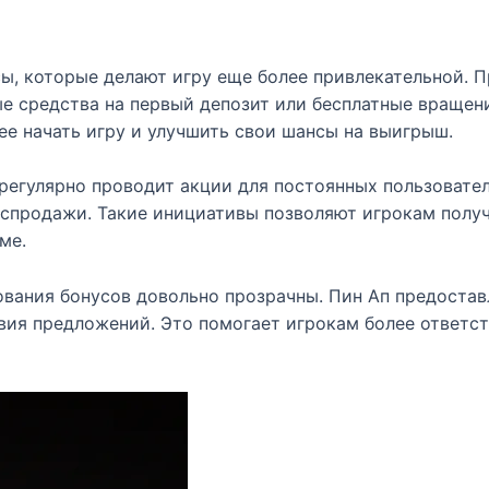
ы, которые делают игру еще более привлекательной. 
 средства на первый депозит или бесплатные вращени
е начать игру и улучшить свои шансы на выигрыш.
регулярно проводит акции для постоянных пользовател
спродажи. Такие инициативы позволяют игрокам полу
ме.
зования бонусов довольно прозрачны. Пин Ап предоста
вия предложений. Это помогает игрокам более ответст