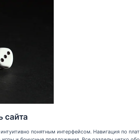
ь сайта
интуитивно понятным интерфейсом. Навигация по плат
игры и бонусные предложения. Все разделы четко обо