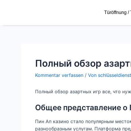
Zum
Beitragsnavigation
Inhalt
Türöffnung /
springen
Полный обзор азартн
Kommentar verfassen
/ Von
schlüsseldiens
Полный обзор азартных игр все, что нужн
Общее представление о 
Пин Ап казино стало популярным место
разнообразным услугам. Платформа пре