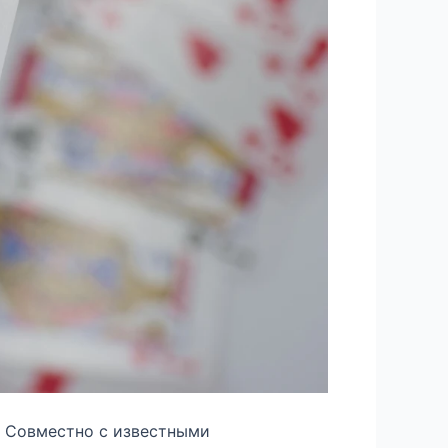
. Совместно с известными