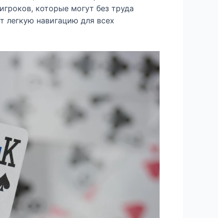
игроков, которые могут без труда
т легкую навигацию для всех