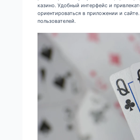
казино. Удобный интерфейс и привлекат
ориентироваться в приложении и сайте.
пользователей.