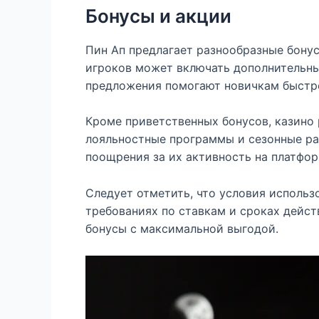
Бонусы и акции
Пин Ап предлагает разнообразные бонус
игроков может включать дополнительные
предложения помогают новичкам быстре
Кроме приветственных бонусов, казино 
лояльностные программы и сезонные ра
поощрения за их активность на платфор
Следует отметить, что условия исполь
требованиях по ставкам и сроках дейст
бонусы с максимальной выгодой.