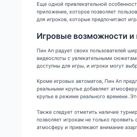
Еще одной привлекательной особенност
приложение, которое позволяет пользо
для игроков, которые предпочитают игр
Игровые возможности и 
Пин Ап радует своих пользователей шир
видеослоты с увлекательными сюжетами 
доступны для игры, и игроки могут выбр
Кроме игровых автоматов, Пин Ап предл
реальными крупье добавляет атмосферу 
крупье в режиме реального времени. Э
Также следует отметить наличие турнир
позволяет игрокам не только проявить 
атмосферу и привлекают внимание азар