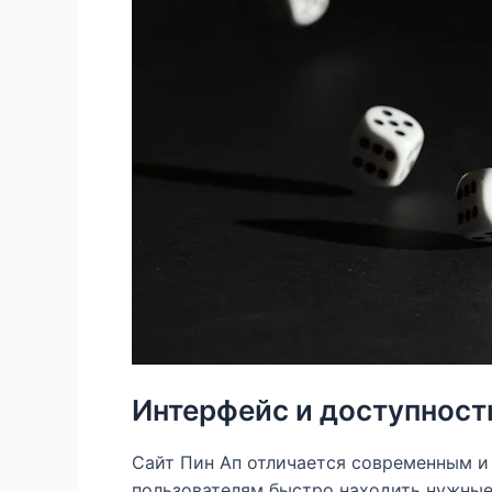
Интерфейс и доступност
Сайт Пин Ап отличается современным и 
пользователям быстро находить нужные 