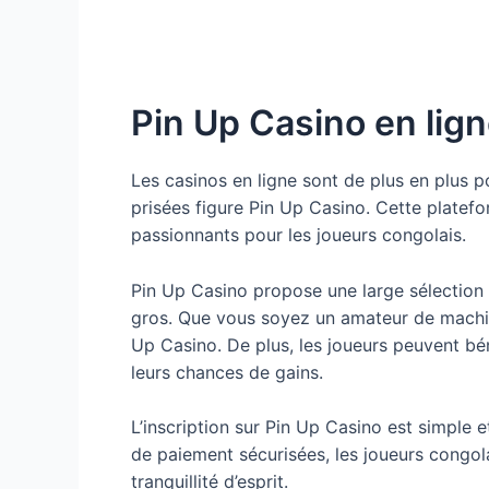
Pin Up Casino en lign
Les casinos en ligne sont de plus en plus 
prisées figure Pin Up Casino. Cette platefo
passionnants pour les joueurs congolais.
Pin Up Casino propose une large sélection
gros. Que vous soyez un amateur de machin
Up Casino. De plus, les joueurs peuvent bén
leurs chances de gains.
L’inscription sur Pin Up Casino est simple
de paiement sécurisées, les joueurs congola
tranquillité d’esprit.