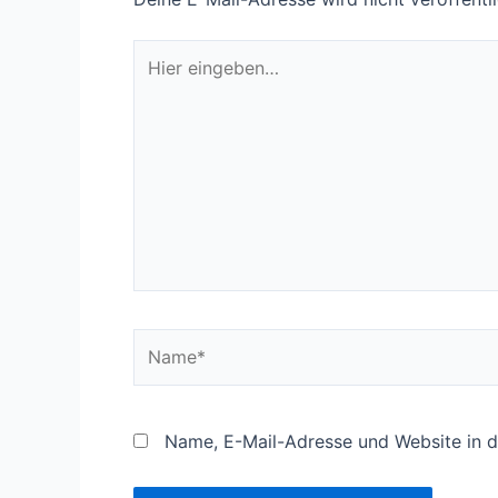
Hier
eingeben…
Name*
Name, E-Mail-Adresse und Website in 