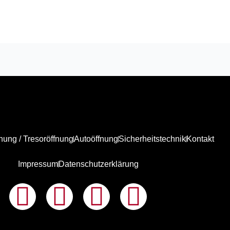
nung / Tresoröffnung
Autoöffnung
Sicherheitstechnik
Kontakt
Impressum
Datenschutzerklärung
F
I
L
Y
a
n
i
o