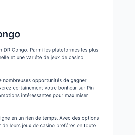
Congo
en DR Congo. Parmi les plateformes les plus
elle et une variété de jeux de casino
 de nombreuses opportunités de gagner
verez certainement votre bonheur sur Pin
promotions intéressantes pour maximiser
ligne en un rien de temps. Avec des options
r de leurs jeux de casino préférés en toute