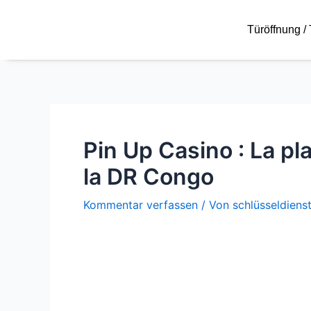
Zum
Beitragsnavigation
Inhalt
Türöffnung /
springen
Pin Up Casino : La pl
la DR Congo
Kommentar verfassen
/ Von
schlüsseldiens