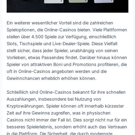
Ein weiterer wesentlicher Vorteil sind die zahlreichen
Spieloptionen, die Online-Casinos bieten. Viele Plattformen
stellen über 4.500 Spiele zur Verfügung, einschließlich
Slots, Tischspiele und Live-Dealer-Spiele. Diese Vielfalt
stellt sicher, dass jeder Spieler, unabhängig von seinen
Vorlieben, etwas Passendes findet. Darüber hinaus können
Spieler von attraktiven Boni und Promotions profitieren, die
oft in Online-Casinos angeboten werden und die
Gewinnchancen erheblich erhöhen können.
Schließlich sind Online-Casinos bekannt für ihre schnellen
Auszahlungen, insbesondere bei Nutzung von
Kryptowährungen. Spieler können oft innerhalb kürzester
Zeit auf ihre Gewinne zugreifen, was in physischen
Casinos nicht immer der Fall ist. Dies sorgt nicht nur für ein
besseres Spielerlebnis, sondern erhöht auch das Vertrauen
in die Plattform. Die Sicherheit, die durch modernste