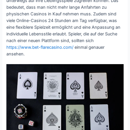
unterwegs auf ihre Lieblingsspiele zugreifen können. Das
bedeutet, dass man nicht mehr lange Anfahrten zu
physischen Casinos in Kauf nehmen muss. Zudem sind
viele Online-Casinos 24 Stunden am Tag verfügbar, was
eine flexiblere Spielzeit ermöglicht und eine Anpassung an
individuelle Lebensstile erlaubt. Spieler, die auf der Suche
nach einer neuen Plattform sind, sollten sich
https://www.bet-flarecasino.com/
einmal genauer
ansehen.