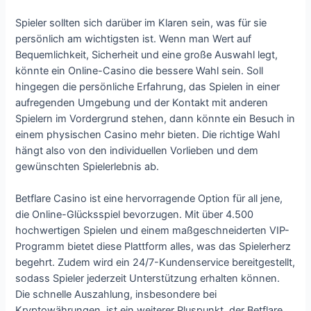
Spieler sollten sich darüber im Klaren sein, was für sie
persönlich am wichtigsten ist. Wenn man Wert auf
Bequemlichkeit, Sicherheit und eine große Auswahl legt,
könnte ein Online-Casino die bessere Wahl sein. Soll
hingegen die persönliche Erfahrung, das Spielen in einer
aufregenden Umgebung und der Kontakt mit anderen
Spielern im Vordergrund stehen, dann könnte ein Besuch in
einem physischen Casino mehr bieten. Die richtige Wahl
hängt also von den individuellen Vorlieben und dem
gewünschten Spielerlebnis ab.
Betflare Casino ist eine hervorragende Option für all jene,
die Online-Glücksspiel bevorzugen. Mit über 4.500
hochwertigen Spielen und einem maßgeschneiderten VIP-
Programm bietet diese Plattform alles, was das Spielerherz
begehrt. Zudem wird ein 24/7-Kundenservice bereitgestellt,
sodass Spieler jederzeit Unterstützung erhalten können.
Die schnelle Auszahlung, insbesondere bei
Kryptowährungen, ist ein weiterer Pluspunkt, der Betflare