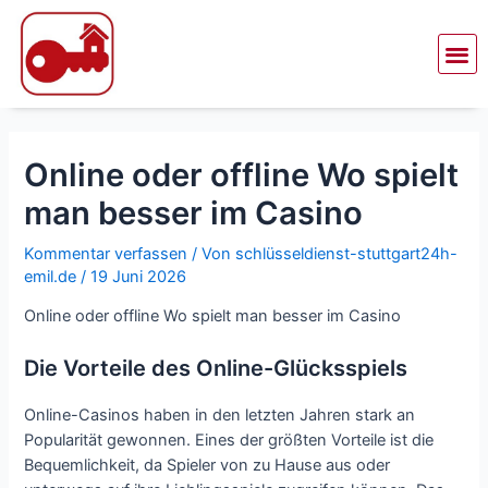
Zum
Beitragsnavigation
Inhalt
Me
springen
Online oder offline Wo spielt
man besser im Casino
Kommentar verfassen
/ Von
schlüsseldienst-stuttgart24h-
emil.de
/
19 Juni 2026
Online oder offline Wo spielt man besser im Casino
Die Vorteile des Online-Glücksspiels
Online-Casinos haben in den letzten Jahren stark an
Popularität gewonnen. Eines der größten Vorteile ist die
Bequemlichkeit, da Spieler von zu Hause aus oder