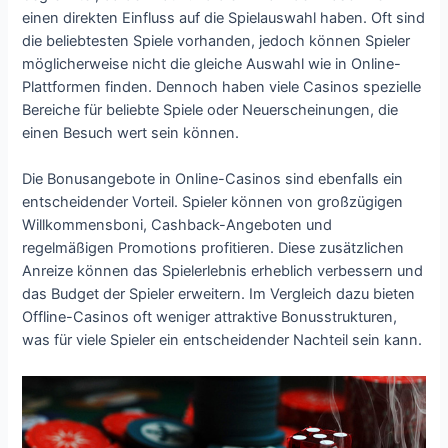
einen direkten Einfluss auf die Spielauswahl haben. Oft sind
die beliebtesten Spiele vorhanden, jedoch können Spieler
möglicherweise nicht die gleiche Auswahl wie in Online-
Plattformen finden. Dennoch haben viele Casinos spezielle
Bereiche für beliebte Spiele oder Neuerscheinungen, die
einen Besuch wert sein können.
Die Bonusangebote in Online-Casinos sind ebenfalls ein
entscheidender Vorteil. Spieler können von großzügigen
Willkommensboni, Cashback-Angeboten und
regelmäßigen Promotions profitieren. Diese zusätzlichen
Anreize können das Spielerlebnis erheblich verbessern und
das Budget der Spieler erweitern. Im Vergleich dazu bieten
Offline-Casinos oft weniger attraktive Bonusstrukturen,
was für viele Spieler ein entscheidender Nachteil sein kann.