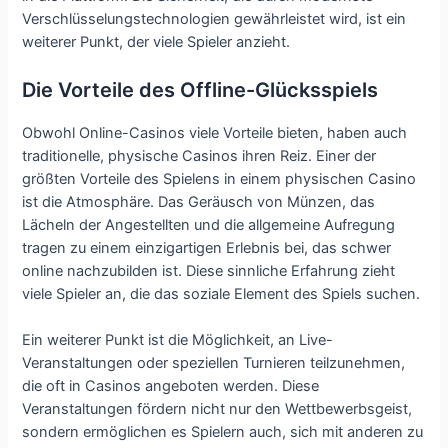
Verschlüsselungstechnologien gewährleistet wird, ist ein
weiterer Punkt, der viele Spieler anzieht.
Die Vorteile des Offline-Glücksspiels
Obwohl Online-Casinos viele Vorteile bieten, haben auch
traditionelle, physische Casinos ihren Reiz. Einer der
größten Vorteile des Spielens in einem physischen Casino
ist die Atmosphäre. Das Geräusch von Münzen, das
Lächeln der Angestellten und die allgemeine Aufregung
tragen zu einem einzigartigen Erlebnis bei, das schwer
online nachzubilden ist. Diese sinnliche Erfahrung zieht
viele Spieler an, die das soziale Element des Spiels suchen.
Ein weiterer Punkt ist die Möglichkeit, an Live-
Veranstaltungen oder speziellen Turnieren teilzunehmen,
die oft in Casinos angeboten werden. Diese
Veranstaltungen fördern nicht nur den Wettbewerbsgeist,
sondern ermöglichen es Spielern auch, sich mit anderen zu