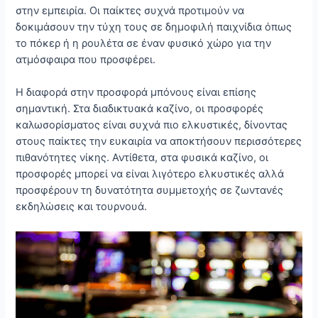
στην εμπειρία. Οι παίκτες συχνά προτιμούν να
δοκιμάσουν την τύχη τους σε δημοφιλή παιχνίδια όπως
το πόκερ ή η ρουλέτα σε έναν φυσικό χώρο για την
ατμόσφαιρα που προσφέρει.
Η διαφορά στην προσφορά μπόνους είναι επίσης
σημαντική. Στα διαδικτυακά καζίνο, οι προσφορές
καλωσορίσματος είναι συχνά πιο ελκυστικές, δίνοντας
στους παίκτες την ευκαιρία να αποκτήσουν περισσότερες
πιθανότητες νίκης. Αντίθετα, στα φυσικά καζίνο, οι
προσφορές μπορεί να είναι λιγότερο ελκυστικές αλλά
προσφέρουν τη δυνατότητα συμμετοχής σε ζωντανές
εκδηλώσεις και τουρνουά.