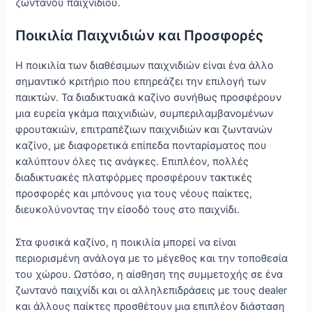
ζωντανού παιχνιδιού.
Ποικιλία Παιχνιδιών και Προσφορές
Η ποικιλία των διαθέσιμων παιχνιδιών είναι ένα άλλο
σημαντικό κριτήριο που επηρεάζει την επιλογή των
παικτών. Τα διαδικτυακά καζίνο συνήθως προσφέρουν
μια ευρεία γκάμα παιχνιδιών, συμπεριλαμβανομένων
φρουτακιών, επιτραπέζιων παιχνιδιών και ζωντανών
καζίνο, με διαφορετικά επίπεδα πονταρίσματος που
καλύπτουν όλες τις ανάγκες. Επιπλέον, πολλές
διαδικτυακές πλατφόρμες προσφέρουν τακτικές
προσφορές και μπόνους για τους νέους παίκτες,
διευκολύνοντας την είσοδό τους στο παιχνίδι.
Στα φυσικά καζίνο, η ποικιλία μπορεί να είναι
περιορισμένη ανάλογα με το μέγεθος και την τοποθεσία
του χώρου. Ωστόσο, η αίσθηση της συμμετοχής σε ένα
ζωντανό παιχνίδι και οι αλληλεπιδράσεις με τους dealer
και άλλους παίκτες προσθέτουν μια επιπλέον διάσταση