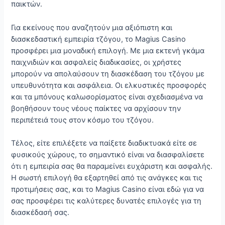
παικτών.
Για εκείνους που αναζητούν μια αξιόπιστη και
διασκεδαστική εμπειρία τζόγου, το Magius Casino
προσφέρει μια μοναδική επιλογή. Με μια εκτενή γκάμα
παιχνιδιών και ασφαλείς διαδικασίες, οι χρήστες
μπορούν να απολαύσουν τη διασκέδαση του τζόγου με
υπευθυνότητα και ασφάλεια. Οι ελκυστικές προσφορές
και τα μπόνους καλωσορίσματος είναι σχεδιασμένα να
βοηθήσουν τους νέους παίκτες να αρχίσουν την
περιπέτειά τους στον κόσμο του τζόγου.
Τέλος, είτε επιλέξετε να παίξετε διαδικτυακά είτε σε
φυσικούς χώρους, το σημαντικό είναι να διασφαλίσετε
ότι η εμπειρία σας θα παραμείνει ευχάριστη και ασφαλής.
Η σωστή επιλογή θα εξαρτηθεί από τις ανάγκες και τις
προτιμήσεις σας, και το Magius Casino είναι εδώ για να
σας προσφέρει τις καλύτερες δυνατές επιλογές για τη
διασκέδασή σας.