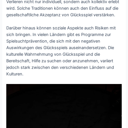
Verlieren nicht nur individuell, sondern auch kollektiv erlebt
wird. Solche Traditionen können auch den Einfluss auf die
gesellschaftliche Akzeptanz von Glücksspiel verstärken.
Darüber hinaus können soziale Aspekte auch Risiken mit
sich bringen. In vielen Ländern gibt es Programme zur
Spielsuchtprävention, die sich mit den negativen
Auswirkungen des Glücksspiels auseinandersetzen. Die
kulturelle Wahrnehmung von Glücksspiel und die
Bereitschaft, Hilfe zu suchen oder anzunehmen, variiert
jedoch stark zwischen den verschiedenen Ländern und
Kulturen.