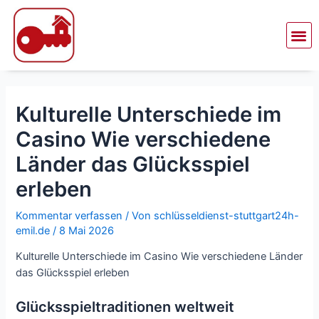
Zum
Beitragsnavigation
Inhalt
Me
springen
Kulturelle Unterschiede im
Casino Wie verschiedene
Länder das Glücksspiel
erleben
Kommentar verfassen
/ Von
schlüsseldienst-stuttgart24h-
emil.de
/
8 Mai 2026
Kulturelle Unterschiede im Casino Wie verschiedene Länder
das Glücksspiel erleben
Glücksspieltraditionen weltweit