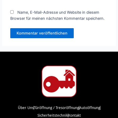
Name, E-Mail-Adresse und Website in diesem
Browser für meinen nächsten Kommentar speichern.
Über Uns
Türöffnung / Tresoröffnung
Autoöffnung
Sicherheitstechnik
Kontakt