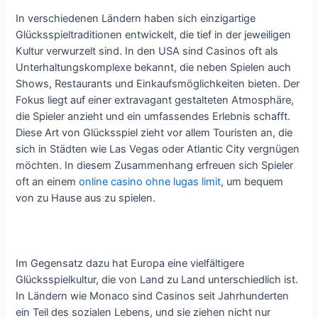
In verschiedenen Ländern haben sich einzigartige
Glücksspieltraditionen entwickelt, die tief in der jeweiligen
Kultur verwurzelt sind. In den USA sind Casinos oft als
Unterhaltungskomplexe bekannt, die neben Spielen auch
Shows, Restaurants und Einkaufsmöglichkeiten bieten. Der
Fokus liegt auf einer extravagant gestalteten Atmosphäre,
die Spieler anzieht und ein umfassendes Erlebnis schafft.
Diese Art von Glücksspiel zieht vor allem Touristen an, die
sich in Städten wie Las Vegas oder Atlantic City vergnügen
möchten. In diesem Zusammenhang erfreuen sich Spieler
oft an einem
online casino ohne lugas limit
, um bequem
von zu Hause aus zu spielen.
Im Gegensatz dazu hat Europa eine vielfältigere
Glücksspielkultur, die von Land zu Land unterschiedlich ist.
In Ländern wie Monaco sind Casinos seit Jahrhunderten
ein Teil des sozialen Lebens, und sie ziehen nicht nur