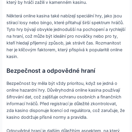
který by hráči zažili v kamenném kasinu.
Některá online kasina také nabízejí speciální hry, jako jsou
stírací losy nebo bingo, které přitahují širší spektrum hráčů.
Tyto hry bývají obvykle jednodušší na pochopení a rychlejší
na hraní, což může být ideální pro nováčky nebo pro ty,
kteří hledají příjemný způsob, jak strávit čas. Rozmanitost
her je klíčovým faktorem, který přispívá k popularitě online
kasin.
Bezpečnost a odpovědné hraní
Bezpečnost by měla být vždy prioritou, když se jedná o
online hazardní hry. Důvěryhodná online kasina používají
šifrování dat, což zajišťuje ochranu osobních a finančních
informací hráčů. Před registrací je důležité zkontrolovat,
zda kasino disponuje licencí od regulátora, což zaručuje, že
kasino dodržuje přísné normy a pravidla.
Odpovědné hraní je dalším důležitým aspektem, na který