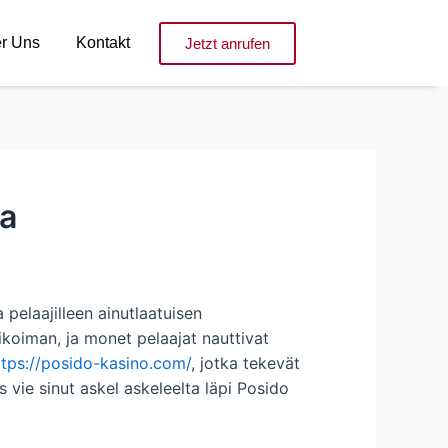
r Uns
Kontakt
Jetzt anrufen
ta
pelaajilleen ainutlaatuisen
ikoiman, ja monet pelaajat nauttivat
ttps://posido-kasino.com/
, jotka tekevät
 vie sinut askel askeleelta läpi Posido