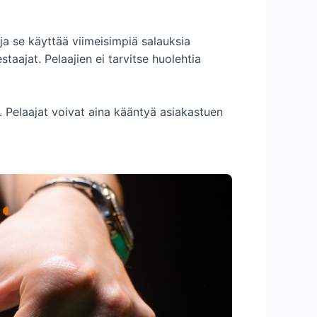
ja se käyttää viimeisimpiä salauksia
staajat. Pelaajien ei tarvitse huolehtia
 Pelaajat voivat aina kääntyä asiakastuen