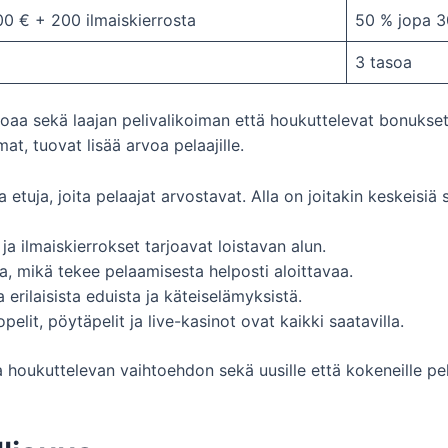
0 € + 200 ilmaiskierrosta
50 % jopa 
3 tasoa
rjoaa sekä laajan pelivalikoiman että houkuttelevat bonukse
mat, tuovat lisää arvoa pelaajille.
uja, joita pelaajat arvostavat. Alla on joitakin keskeisiä s
a ilmaiskierrokset tarjoavat loistavan alun.
a, mikä tekee pelaamisesta helposti aloittavaa.
erilaisista eduista ja käteiselämyksistä.
lit, pöytäpelit ja live-kasinot ovat kaikki saatavilla.
houkuttelevan vaihtoehdon sekä uusille että kokeneille pela