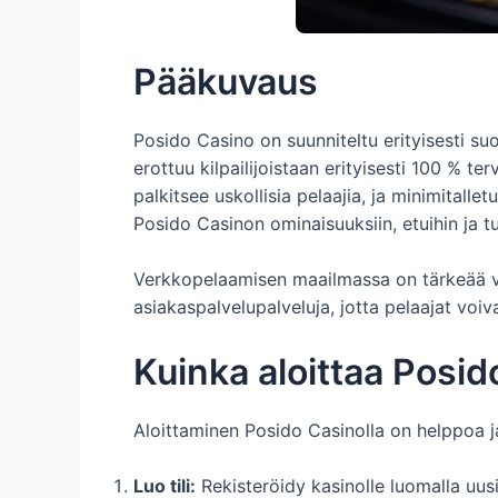
Pääkuvaus
Posido Casino on suunniteltu erityisesti suo
erottuu kilpailijoistaan erityisesti 100 % t
palkitsee uskollisia pelaajia, ja minimitall
Posido Casinon ominaisuuksiin, etuihin ja tu
Verkkopelaamisen maailmassa on tärkeää val
asiakaspalvelupalveluja, jotta pelaajat voiv
Kuinka aloittaa Posid
Aloittaminen Posido Casinolla on helppoa j
Luo tili:
Rekisteröidy kasinolle luomalla uusi 