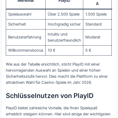
Merkmal
PlayID
A
Spielauswahl
Über 2.500 Spiele
1.500 Spiele
2.
Sicherheit
Hochgradig sicher
Standard
Gr
Intuitiv und
Benutzererfahrung
Moderat
Ei
benutzerfreundlich
Willkommensbonus
10 €
5 €
Ke
Wie aus der Tabelle ersichtlich, sticht PlayID mit einer
hervorragenden Auswahl an Spielen und einer hohen
Sicherheitsstufe hervor. Dies macht die Plattform zu einer
attraktiven Wahl für Casino-Spiele im Jahr 2026.
Schlüsselnutzen von PlayID
PlayID bietet zahlreiche Vorteile, die Ihren Spielspaß
erheblich steigern können. Hier sind einige der wichtigsten