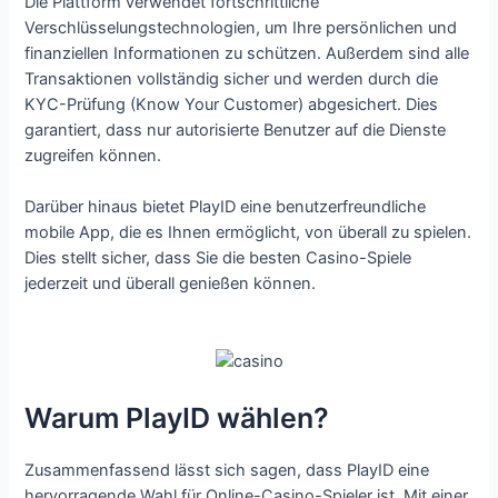
Die Plattform verwendet fortschrittliche
Verschlüsselungstechnologien, um Ihre persönlichen und
finanziellen Informationen zu schützen. Außerdem sind alle
Transaktionen vollständig sicher und werden durch die
KYC-Prüfung (Know Your Customer) abgesichert. Dies
garantiert, dass nur autorisierte Benutzer auf die Dienste
zugreifen können.
Darüber hinaus bietet PlayID eine benutzerfreundliche
mobile App, die es Ihnen ermöglicht, von überall zu spielen.
Dies stellt sicher, dass Sie die besten Casino-Spiele
jederzeit und überall genießen können.
Warum PlayID wählen?
Zusammenfassend lässt sich sagen, dass PlayID eine
hervorragende Wahl für Online-Casino-Spieler ist. Mit einer