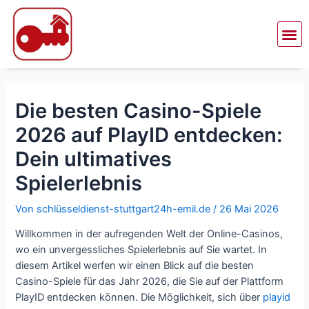
Zum
Beitragsnavigation
Inhalt
Me
springen
Die besten Casino-Spiele
2026 auf PlayID entdecken:
Dein ultimatives
Spielerlebnis
Von
schlüsseldienst-stuttgart24h-emil.de
/
26 Mai 2026
Willkommen in der aufregenden Welt der Online-Casinos,
wo ein unvergessliches Spielerlebnis auf Sie wartet. In
diesem Artikel werfen wir einen Blick auf die besten
Casino-Spiele für das Jahr 2026, die Sie auf der Plattform
PlayID entdecken können. Die Möglichkeit, sich über
playid