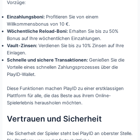
Vorzüge:
Einzahlungsboni:
Profitieren Sie von einem
Willkommensbonus von 10 €.
Wöchentliche Reload-Boni:
Erhalten Sie bis zu 50%
Bonus auf Ihre wöchentlichen Einzahlungen.
Vault-Zinsen:
Verdienen Sie bis zu 10% Zinsen auf Ihre
Einlagen.
Schnelle und sichere Transaktionen:
Genießen Sie die
Vorteile eines schnellen Zahlungsprozesses über die
PlayID-Wallet.
Diese Funktionen machen PlayID zu einer erstklassigen
Plattform für alle, die das Beste aus ihrem Online-
Spielerlebnis herausholen möchten.
Vertrauen und Sicherheit
Die Sicherheit der Spieler steht bei PlayID an oberster Stelle.