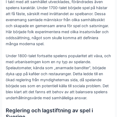
I takt med att samhället utvecklades, förändrades även
spelens karaktär. Under 1700-talet började spel på hästar
att få fäste, särskilt med inrättandet av spelbanor. Dessa
evenemang samlade människor från olika samhällsskikt
och skapade en gemensam arena för spel och satsningar.
Här började folk experimentera med olika insatsnivåer och
oddssättning, något som skulle komma att definiera
många moderna spel.
Under 1800-talet fortsatte spelens popularitet att växa, och
med urbaniseringen kom en ny typ av spelande.
Spelautomater, kända som „enarmade banditer“, började
dyka upp på kaféer och restauranger. Detta ledde till en
ökad reglering från myndigheternas sida, då spelande
började ses som en potentiell källa till sociala problem. Det
blev klart att det fanns ett behov av att balansera spelens
underhållningsvärde med samhälleliga ansvar.
Reglering och lagstiftning av spel i
Sverige