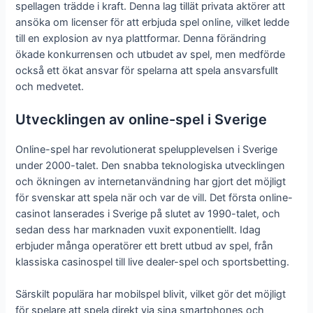
spellagen trädde i kraft. Denna lag tillät privata aktörer att
ansöka om licenser för att erbjuda spel online, vilket ledde
till en explosion av nya plattformar. Denna förändring
ökade konkurrensen och utbudet av spel, men medförde
också ett ökat ansvar för spelarna att spela ansvarsfullt
och medvetet.
Utvecklingen av online-spel i Sverige
Online-spel har revolutionerat spelupplevelsen i Sverige
under 2000-talet. Den snabba teknologiska utvecklingen
och ökningen av internetanvändning har gjort det möjligt
för svenskar att spela när och var de vill. Det första online-
casinot lanserades i Sverige på slutet av 1990-talet, och
sedan dess har marknaden vuxit exponentiellt. Idag
erbjuder många operatörer ett brett utbud av spel, från
klassiska casinospel till live dealer-spel och sportsbetting.
Särskilt populära har mobilspel blivit, vilket gör det möjligt
för spelare att spela direkt via sina smartphones och