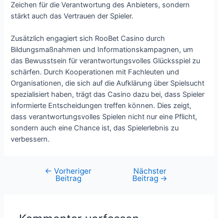
Zeichen für die Verantwortung des Anbieters, sondern
stärkt auch das Vertrauen der Spieler.
Zusätzlich engagiert sich RooBet Casino durch
Bildungsmaßnahmen und Informationskampagnen, um
das Bewusstsein für verantwortungsvolles Glücksspiel zu
schärfen. Durch Kooperationen mit Fachleuten und
Organisationen, die sich auf die Aufklärung über Spielsucht
spezialisiert haben, trägt das Casino dazu bei, dass Spieler
informierte Entscheidungen treffen können. Dies zeigt,
dass verantwortungsvolles Spielen nicht nur eine Pflicht,
sondern auch eine Chance ist, das Spielerlebnis zu
verbessern.
←
Vorheriger
Nächster
Beitrag
Beitrag
→