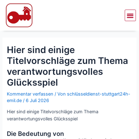
Zum
Beitragsnavigation
Inhalt
Me
springen
Hier sind einige
Titelvorschläge zum Thema
verantwortungsvolles
Glücksspiel
Kommentar verfassen
/ Von
schlüsseldienst-stuttgart24h-
emil.de
/
6 Juli 2026
Hier sind einige Titelvorschläge zum Thema
verantwortungsvolles Glücksspiel
Die Bedeutung von