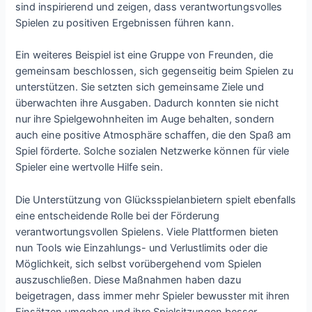
sind inspirierend und zeigen, dass verantwortungsvolles
Spielen zu positiven Ergebnissen führen kann.
Ein weiteres Beispiel ist eine Gruppe von Freunden, die
gemeinsam beschlossen, sich gegenseitig beim Spielen zu
unterstützen. Sie setzten sich gemeinsame Ziele und
überwachten ihre Ausgaben. Dadurch konnten sie nicht
nur ihre Spielgewohnheiten im Auge behalten, sondern
auch eine positive Atmosphäre schaffen, die den Spaß am
Spiel förderte. Solche sozialen Netzwerke können für viele
Spieler eine wertvolle Hilfe sein.
Die Unterstützung von Glücksspielanbietern spielt ebenfalls
eine entscheidende Rolle bei der Förderung
verantwortungsvollen Spielens. Viele Plattformen bieten
nun Tools wie Einzahlungs- und Verlustlimits oder die
Möglichkeit, sich selbst vorübergehend vom Spielen
auszuschließen. Diese Maßnahmen haben dazu
beigetragen, dass immer mehr Spieler bewusster mit ihren
Einsätzen umgehen und ihre Spielsitzungen besser