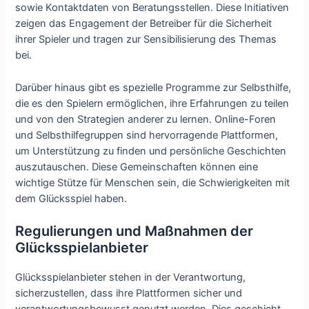
sowie Kontaktdaten von Beratungsstellen. Diese Initiativen
zeigen das Engagement der Betreiber für die Sicherheit
ihrer Spieler und tragen zur Sensibilisierung des Themas
bei.
Darüber hinaus gibt es spezielle Programme zur Selbsthilfe,
die es den Spielern ermöglichen, ihre Erfahrungen zu teilen
und von den Strategien anderer zu lernen. Online-Foren
und Selbsthilfegruppen sind hervorragende Plattformen,
um Unterstützung zu finden und persönliche Geschichten
auszutauschen. Diese Gemeinschaften können eine
wichtige Stütze für Menschen sein, die Schwierigkeiten mit
dem Glücksspiel haben.
Regulierungen und Maßnahmen der
Glücksspielanbieter
Glücksspielanbieter stehen in der Verantwortung,
sicherzustellen, dass ihre Plattformen sicher und
verantwortungsbewusst genutzt werden. Dies geschieht