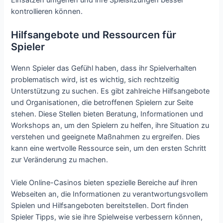
kontrollieren können.
Hilfsangebote und Ressourcen für
Spieler
Wenn Spieler das Gefühl haben, dass ihr Spielverhalten
problematisch wird, ist es wichtig, sich rechtzeitig
Unterstützung zu suchen. Es gibt zahlreiche Hilfsangebote
und Organisationen, die betroffenen Spielern zur Seite
stehen. Diese Stellen bieten Beratung, Informationen und
Workshops an, um den Spielern zu helfen, ihre Situation zu
verstehen und geeignete Maßnahmen zu ergreifen. Dies
kann eine wertvolle Ressource sein, um den ersten Schritt
zur Veränderung zu machen.
Viele Online-Casinos bieten spezielle Bereiche auf ihren
Webseiten an, die Informationen zu verantwortungsvollem
Spielen und Hilfsangeboten bereitstellen. Dort finden
Spieler Tipps, wie sie ihre Spielweise verbessern können,