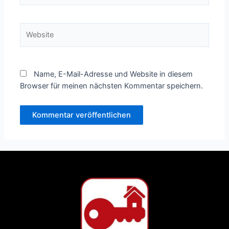
Website
Name, E-Mail-Adresse und Website in diesem
Browser für meinen nächsten Kommentar speichern.