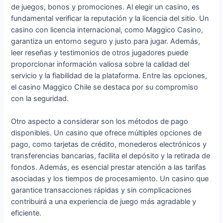
de juegos, bonos y promociones. Al elegir un casino, es
fundamental verificar la reputación y la licencia del sitio. Un
casino con licencia internacional, como Maggico Casino,
garantiza un entorno seguro y justo para jugar. Además,
leer reseñas y testimonios de otros jugadores puede
proporcionar información valiosa sobre la calidad del
servicio y la fiabilidad de la plataforma. Entre las opciones,
el casino Maggico Chile se destaca por su compromiso
con la seguridad.
Otro aspecto a considerar son los métodos de pago
disponibles. Un casino que ofrece múltiples opciones de
pago, como tarjetas de crédito, monederos electrónicos y
transferencias bancarias, facilita el depósito y la retirada de
fondos. Además, es esencial prestar atención a las tarifas
asociadas y los tiempos de procesamiento. Un casino que
garantice transacciones rápidas y sin complicaciones
contribuirá a una experiencia de juego más agradable y
eficiente.