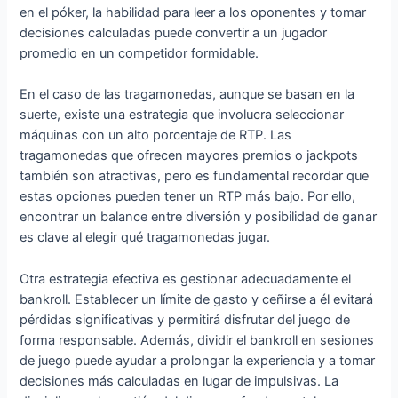
en el póker, la habilidad para leer a los oponentes y tomar
decisiones calculadas puede convertir a un jugador
promedio en un competidor formidable.
En el caso de las tragamonedas, aunque se basan en la
suerte, existe una estrategia que involucra seleccionar
máquinas con un alto porcentaje de RTP. Las
tragamonedas que ofrecen mayores premios o jackpots
también son atractivas, pero es fundamental recordar que
estas opciones pueden tener un RTP más bajo. Por ello,
encontrar un balance entre diversión y posibilidad de ganar
es clave al elegir qué tragamonedas jugar.
Otra estrategia efectiva es gestionar adecuadamente el
bankroll. Establecer un límite de gasto y ceñirse a él evitará
pérdidas significativas y permitirá disfrutar del juego de
forma responsable. Además, dividir el bankroll en sesiones
de juego puede ayudar a prolongar la experiencia y a tomar
decisiones más calculadas en lugar de impulsivas. La