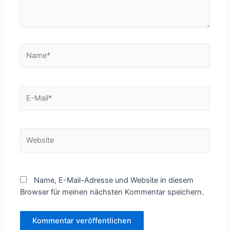
Name*
E-
Mail*
Website
Name, E-Mail-Adresse und Website in diesem
Browser für meinen nächsten Kommentar speichern.