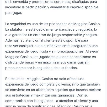
de bienvenida y promociones continuas, diseñadas para
incentivar la participación y aumentar el capital disponible
para jugar.
La seguridad es una de las prioridades de Maggico Casino.
La plataforma está debidamente licenciada y regulada, lo
que garantiza un entorno de juego responsable y seguro.
Además, su atención al cliente está disponible para
resolver cualquier duda o inconveniente, asegurando una
experiencia de juego fluida y sin preocupaciones. Al elegir
Maggico Casino, los jugadores pueden concentrarse en
disfrutar del juego y en maximizar sus ganancias sin
preocuparse por la seguridad de sus fondos.
En resumen, Maggico Casino no solo ofrece una
experiencia de juego completa y diversa, sino que también
se convierte en un aliado para aquellos que buscan mejorar
sus estrategias y maximizar sus ganancias. Con su
compromiso con la seguridad, la atención al cliente y una
amplia gama de bonificaciones, Maggico Casino es la