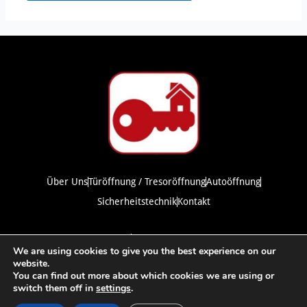
Über Uns
Türöffnung / Tresoröffnung
Autoöffnung
Sicherheitstechnik
Kontakt
Impressum
Datenschutzerklärung
We are using cookies to give you the best experience on our
website.
F
I
L
Y
You can find out more about which cookies we are using or
a
n
i
o
c
s
n
u
switch them off in
settings
.
e
t
k
t
b
a
e
u