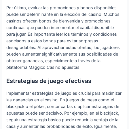
Por último, evaluar las promociones y bonos disponibles
puede ser determinante en la elección del casino. Muchos
casinos ofrecen bonos de bienvenida y promociones
continuas que pueden incrementar el capital disponible
para jugar. Es importante leer los términos y condiciones
asociados a estos bonos para evitar sorpresas
desagradables. Al aprovechar estas ofertas, los jugadores
pueden aumentar significativamente sus posibilidades de
obtener ganancias, especialmente a través de la
plataforma Maggico Casino apuestas.
Estrategias de juego efectivas
Implementar estrategias de juego es crucial para maximizar
las ganancias en el casino. En juegos de mesa como el
blackjack o el póker, contar cartas o aplicar estrategias de
apuestas puede ser decisivo. Por ejemplo, en el blackjack,
seguir una estrategia básica puede reducir la ventaja de la
casa y aumentar las probabilidades de éxito. Igualmente,