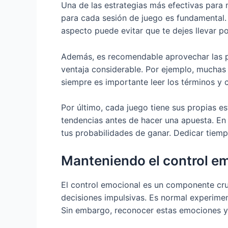
Una de las estrategias más efectivas para
para cada sesión de juego es fundamental. E
aspecto puede evitar que te dejes llevar 
Además, es recomendable aprovechar las p
ventaja considerable. Por ejemplo, muchas
siempre es importante leer los términos y 
Por último, cada juego tiene sus propias es
tendencias antes de hacer una apuesta. En 
tus probabilidades de ganar. Dedicar tiemp
Manteniendo el control e
El control emocional es un componente cruc
decisiones impulsivas. Es normal experimen
Sin embargo, reconocer estas emociones y 