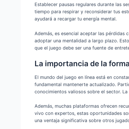
Establecer pausas regulares durante las se
tiempo para respirar y reconsiderar tus es
ayudará a recargar tu energía mental.
Además, es esencial aceptar las pérdidas c
adoptar una mentalidad a largo plazo. Esto 
que el juego debe ser una fuente de entret
La importancia de la form
El mundo del juego en línea está en consta
fundamental mantenerte actualizado. Partic
conocimientos valiosos sobre el sector. La
Además, muchas plataformas ofrecen recurs
vivo con expertos, estas oportunidades son
una ventaja significativa sobre otros juga