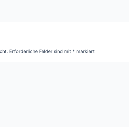
cht.
Erforderliche Felder sind mit
*
markiert