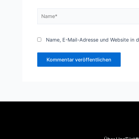
Name*
Name, E-Mail-Adresse und Website in 