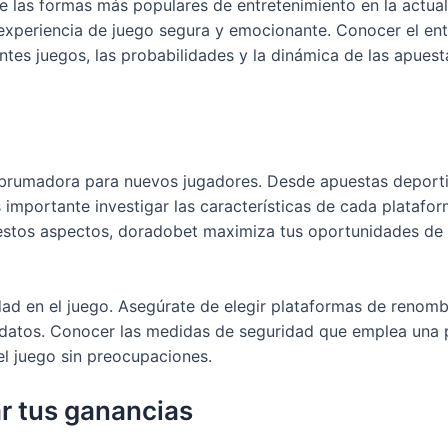
de las formas más populares de entretenimiento en la actual
xperiencia de juego segura y emocionante. Conocer el ento
entes juegos, las probabilidades y la dinámica de las apue
abrumadora para nuevos jugadores. Desde apuestas deportiv
s importante investigar las características de cada plata
r estos aspectos, doradobet maximiza tus oportunidades de 
idad en el juego. Asegúrate de elegir plataformas de renom
 datos. Conocer las medidas de seguridad que emplea una 
el juego sin preocupaciones.
r tus ganancias