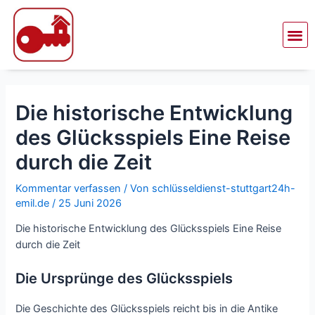
Zum
Beitragsnavigation
Inhalt
Me
springen
Die historische Entwicklung
des Glücksspiels Eine Reise
durch die Zeit
Kommentar verfassen
/ Von
schlüsseldienst-stuttgart24h-
emil.de
/
25 Juni 2026
Die historische Entwicklung des Glücksspiels Eine Reise
durch die Zeit
Die Ursprünge des Glücksspiels
Die Geschichte des Glücksspiels reicht bis in die Antike