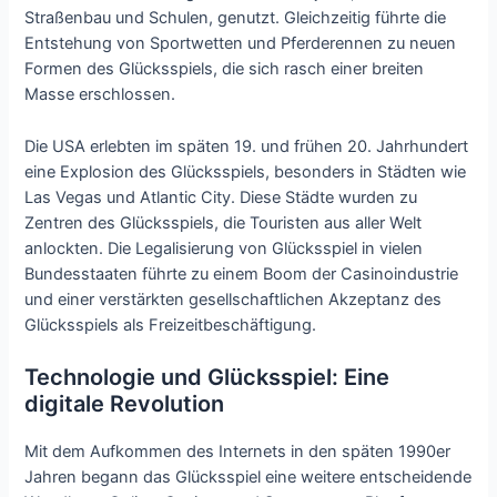
Straßenbau und Schulen, genutzt. Gleichzeitig führte die
Entstehung von Sportwetten und Pferderennen zu neuen
Formen des Glücksspiels, die sich rasch einer breiten
Masse erschlossen.
Die USA erlebten im späten 19. und frühen 20. Jahrhundert
eine Explosion des Glücksspiels, besonders in Städten wie
Las Vegas und Atlantic City. Diese Städte wurden zu
Zentren des Glücksspiels, die Touristen aus aller Welt
anlockten. Die Legalisierung von Glücksspiel in vielen
Bundesstaaten führte zu einem Boom der Casinoindustrie
und einer verstärkten gesellschaftlichen Akzeptanz des
Glücksspiels als Freizeitbeschäftigung.
Technologie und Glücksspiel: Eine
digitale Revolution
Mit dem Aufkommen des Internets in den späten 1990er
Jahren begann das Glücksspiel eine weitere entscheidende