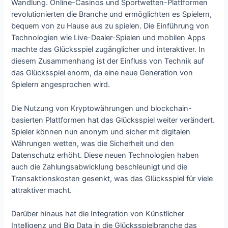
Wandlung. Online-Casinos und Sportwetten-Plattformen
revolutionierten die Branche und ermöglichten es Spielern,
bequem von zu Hause aus zu spielen. Die Einführung von
Technologien wie Live-Dealer-Spielen und mobilen Apps
machte das Glücksspiel zugänglicher und interaktiver. In
diesem Zusammenhang ist der Einfluss von Technik auf
das Glücksspiel enorm, da eine neue Generation von
Spielern angesprochen wird.
Die Nutzung von Kryptowährungen und blockchain-
basierten Plattformen hat das Glücksspiel weiter verändert.
Spieler können nun anonym und sicher mit digitalen
Währungen wetten, was die Sicherheit und den
Datenschutz erhöht. Diese neuen Technologien haben
auch die Zahlungsabwicklung beschleunigt und die
Transaktionskosten gesenkt, was das Glücksspiel für viele
attraktiver macht.
Darüber hinaus hat die Integration von Künstlicher
Intelligenz und Big Data in die Glücksspielbranche das