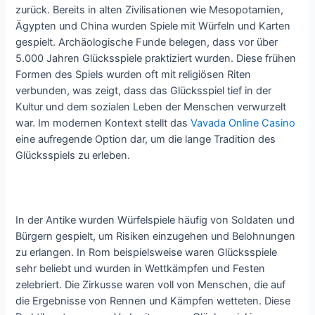
zurück. Bereits in alten Zivilisationen wie Mesopotamien,
Ägypten und China wurden Spiele mit Würfeln und Karten
gespielt. Archäologische Funde belegen, dass vor über
5.000 Jahren Glücksspiele praktiziert wurden. Diese frühen
Formen des Spiels wurden oft mit religiösen Riten
verbunden, was zeigt, dass das Glücksspiel tief in der
Kultur und dem sozialen Leben der Menschen verwurzelt
war. Im modernen Kontext stellt das
Vavada Online Casino
eine aufregende Option dar, um die lange Tradition des
Glücksspiels zu erleben.
In der Antike wurden Würfelspiele häufig von Soldaten und
Bürgern gespielt, um Risiken einzugehen und Belohnungen
zu erlangen. In Rom beispielsweise waren Glücksspiele
sehr beliebt und wurden in Wettkämpfen und Festen
zelebriert. Die Zirkusse waren voll von Menschen, die auf
die Ergebnisse von Rennen und Kämpfen wetteten. Diese