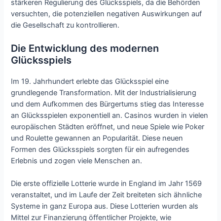
stärkeren Regulierung des Glücksspiels, da die Behörden
versuchten, die potenziellen negativen Auswirkungen auf
die Gesellschaft zu kontrollieren.
Die Entwicklung des modernen
Glücksspiels
Im 19. Jahrhundert erlebte das Glücksspiel eine
grundlegende Transformation. Mit der Industrialisierung
und dem Aufkommen des Bürgertums stieg das Interesse
an Glücksspielen exponentiell an. Casinos wurden in vielen
europäischen Städten eröffnet, und neue Spiele wie Poker
und Roulette gewannen an Popularität. Diese neuen
Formen des Glücksspiels sorgten für ein aufregendes
Erlebnis und zogen viele Menschen an.
Die erste offizielle Lotterie wurde in England im Jahr 1569
veranstaltet, und im Laufe der Zeit breiteten sich ähnliche
Systeme in ganz Europa aus. Diese Lotterien wurden als
Mittel zur Finanzierung öffentlicher Projekte, wie