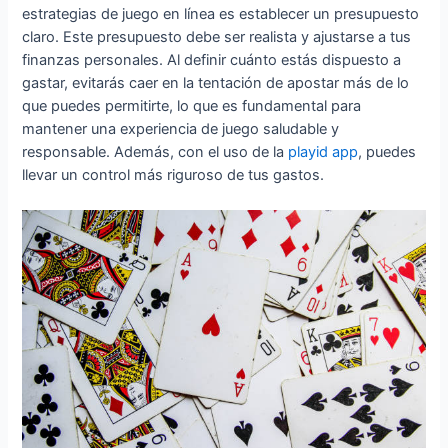
estrategias de juego en línea es establecer un presupuesto
claro. Este presupuesto debe ser realista y ajustarse a tus
finanzas personales. Al definir cuánto estás dispuesto a
gastar, evitarás caer en la tentación de apostar más de lo
que puedes permitirte, lo que es fundamental para
mantener una experiencia de juego saludable y
responsable. Además, con el uso de la
playid app
, puedes
llevar un control más riguroso de tus gastos.