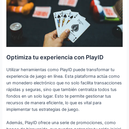
Optimiza tu experiencia con PlayID
Utilizar herramientas como PlayID puede transformar tu
experiencia de juego en línea. Esta plataforma actúa como
un monedero electrónico que no solo facilita transacciones
rápidas y seguras, sino que también centraliza todos tus
fondos en un solo lugar. Esto te permite gestionar tus
recursos de manera eficiente, lo que es vital para
implementar tus estrategias de juego.
Además, PlayID ofrece una serie de promociones, como