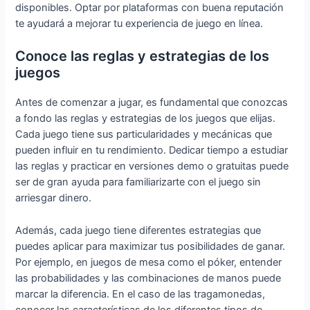
disponibles. Optar por plataformas con buena reputación
te ayudará a mejorar tu experiencia de juego en línea.
Conoce las reglas y estrategias de los
juegos
Antes de comenzar a jugar, es fundamental que conozcas
a fondo las reglas y estrategias de los juegos que elijas.
Cada juego tiene sus particularidades y mecánicas que
pueden influir en tu rendimiento. Dedicar tiempo a estudiar
las reglas y practicar en versiones demo o gratuitas puede
ser de gran ayuda para familiarizarte con el juego sin
arriesgar dinero.
Además, cada juego tiene diferentes estrategias que
puedes aplicar para maximizar tus posibilidades de ganar.
Por ejemplo, en juegos de mesa como el póker, entender
las probabilidades y las combinaciones de manos puede
marcar la diferencia. En el caso de las tragamonedas,
conocer las características de los diferentes tipos de