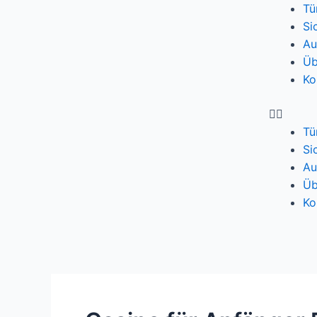
Zum
Beitragsnavigation
Menü
Tü
Inhalt
Si
springen
Au
Üb
Ko
Tü
Si
Au
Üb
Ko