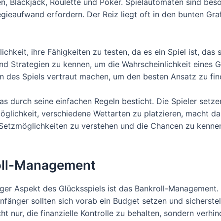
, Blackjack, Roulette und Poker. Spielautomaten sind beso
gieaufwand erfordern. Der Reiz liegt oft in den bunten Gr
chkeit, ihre Fähigkeiten zu testen, da es ein Spiel ist, das
und Strategien zu kennen, um die Wahrscheinlichkeit eines 
n des Spiels vertraut machen, um den besten Ansatz zu fin
 das durch seine einfachen Regeln besticht. Die Spieler se
Möglichkeit, verschiedene Wettarten zu platzieren, macht da
n Setzmöglichkeiten zu verstehen und die Chancen zu kenn
oll-Management
iger Aspekt des Glücksspiels ist das Bankroll-Management. 
nfänger sollten sich vorab ein Budget setzen und sicherstel
icht nur, die finanzielle Kontrolle zu behalten, sondern verhi