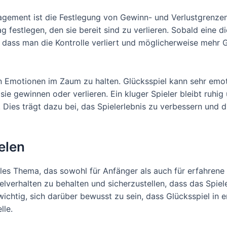
agement ist die Festlegung von Gewinn- und Verlustgrenzen. S
 festlegen, den sie bereit sind zu verlieren. Sobald eine di
dass man die Kontrolle verliert und möglicherweise mehr G
en Emotionen im Zaum zu halten. Glücksspiel kann sehr emoti
ie gewinnen oder verlieren. Ein kluger Spieler bleibt ruhig
. Dies trägt dazu bei, das Spielerlebnis zu verbessern und d
elen
ales Thema, das sowohl für Anfänger als auch für erfahrene
ielverhalten zu behalten und sicherzustellen, dass das Spi
wichtig, sich darüber bewusst zu sein, dass Glücksspiel in e
lle.