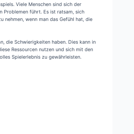
spiels. Viele Menschen sind sich der
 Problemen führt. Es ist ratsam, sich
 zu nehmen, wenn man das Gefühl hat, die
an, die Schwierigkeiten haben. Dies kann in
diese Ressourcen nutzen und sich mit den
les Spielerlebnis zu gewährleisten.