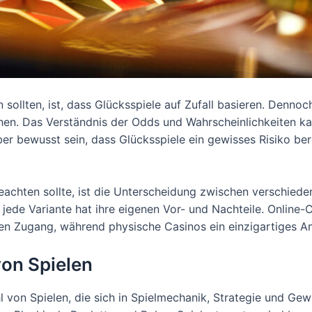
 sollten, ist, dass Glücksspiele auf Zufall basieren. Dennoc
en. Das Verständnis der Odds und Wahrscheinlichkeiten ka
ber bewusst sein, dass Glücksspiele ein gewisses Risiko be
eachten sollte, ist die Unterscheidung zwischen verschiede
ede Variante hat ihre eigenen Vor- und Nachteile. Online-C
 Zugang, während physische Casinos ein einzigartiges Amb
von Spielen
hl von Spielen, die sich in Spielmechanik, Strategie und G