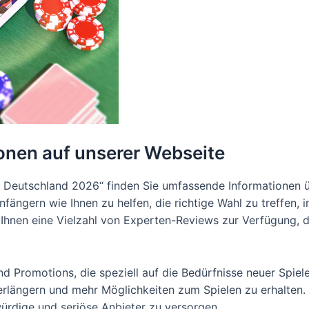
onen auf unserer Webseite
 Deutschland 2026“ finden Sie umfassende Informationen ü
Anfängern wie Ihnen zu helfen, die richtige Wahl zu treffen, 
 Ihnen eine Vielzahl von Experten-Reviews zur Verfügung, di
und Promotions, die speziell auf die Bedürfnisse neuer Spie
verlängern und mehr Möglichkeiten zum Spielen zu erhalten. 
ürdige und seriöse Anbieter zu versorgen.