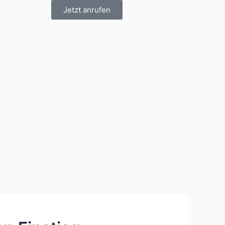
Jetzt anrufen