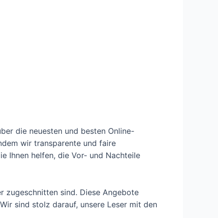
ber die neuesten und besten Online-
indem wir transparente und faire
e Ihnen helfen, die Vor- und Nachteile
ler zugeschnitten sind. Diese Angebote
Wir sind stolz darauf, unsere Leser mit den