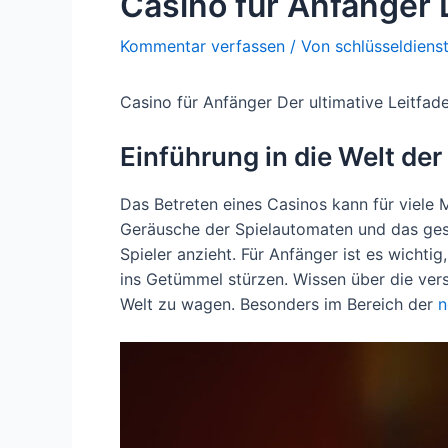
Casino für Anfänger D
Kommentar verfassen
/ Von
schlüsseldiens
Casino für Anfänger Der ultimative Leitfade
Einführung in die Welt de
Das Betreten eines Casinos kann für viele 
Geräusche der Spielautomaten und das gesc
Spieler anzieht. Für Anfänger ist es wicht
ins Getümmel stürzen. Wissen über die vers
Welt zu wagen. Besonders im Bereich der
n