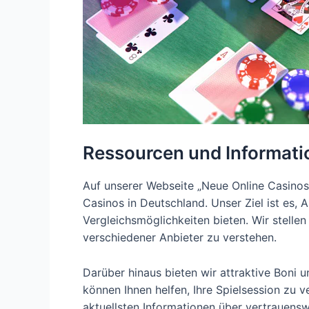
Ressourcen und Informati
Auf unserer Webseite „Neue Online Casinos
Casinos in Deutschland. Unser Ziel ist es, 
Vergleichsmöglichkeiten bieten. Wir stellen
verschiedener Anbieter zu verstehen.
Darüber hinaus bieten wir attraktive Boni 
können Ihnen helfen, Ihre Spielsession zu 
aktuellsten Informationen über vertrauensw