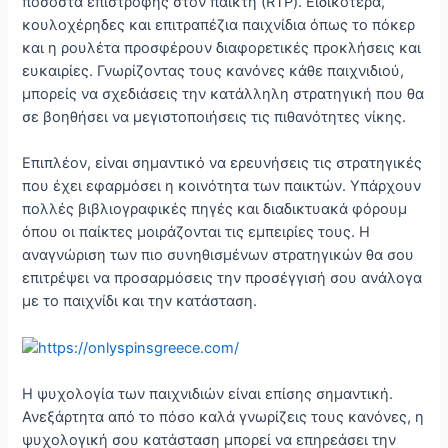
ποσοστά επιστροφής στον παίκτη (RTP). Ειδικότερα,
κουλοχέρηδες και επιτραπέζια παιχνίδια όπως το πόκερ
και η ρουλέτα προσφέρουν διαφορετικές προκλήσεις και
ευκαιρίες. Γνωρίζοντας τους κανόνες κάθε παιχνιδιού,
μπορείς να σχεδιάσεις την κατάλληλη στρατηγική που θα
σε βοηθήσει να μεγιστοποιήσεις τις πιθανότητες νίκης.
Επιπλέον, είναι σημαντικό να ερευνήσεις τις στρατηγικές
που έχει εφαρμόσει η κοινότητα των παικτών. Υπάρχουν
πολλές βιβλιογραφικές πηγές και διαδικτυακά φόρουμ
όπου οι παίκτες μοιράζονται τις εμπειρίες τους. Η
αναγνώριση των πιο συνηθισμένων στρατηγικών θα σου
επιτρέψει να προσαρμόσεις την προσέγγισή σου ανάλογα
με το παιχνίδι και την κατάσταση.
Η ψυχολογία των παιχνιδιών είναι επίσης σημαντική.
Ανεξάρτητα από το πόσο καλά γνωρίζεις τους κανόνες, η
ψυχολογική σου κατάσταση μπορεί να επηρεάσει την