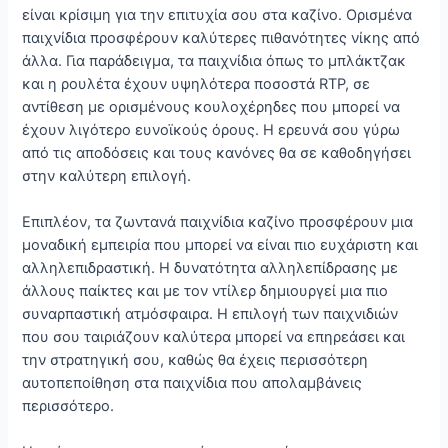
είναι κρίσιμη για την επιτυχία σου στα καζίνο. Ορισμένα
παιχνίδια προσφέρουν καλύτερες πιθανότητες νίκης από
άλλα. Για παράδειγμα, τα παιχνίδια όπως το μπλάκτζακ
και η ρουλέτα έχουν υψηλότερα ποσοστά RTP, σε
αντίθεση με ορισμένους κουλοχέρηδες που μπορεί να
έχουν λιγότερο ευνοϊκούς όρους. Η ερευνά σου γύρω
από τις αποδόσεις και τους κανόνες θα σε καθοδηγήσει
στην καλύτερη επιλογή.
Επιπλέον, τα ζωντανά παιχνίδια καζίνο προσφέρουν μια
μοναδική εμπειρία που μπορεί να είναι πιο ευχάριστη και
αλληλεπιδραστική. Η δυνατότητα αλληλεπίδρασης με
άλλους παίκτες και με τον ντίλερ δημιουργεί μια πιο
συναρπαστική ατμόσφαιρα. Η επιλογή των παιχνιδιών
που σου ταιριάζουν καλύτερα μπορεί να επηρεάσει και
την στρατηγική σου, καθώς θα έχεις περισσότερη
αυτοπεποίθηση στα παιχνίδια που απολαμβάνεις
περισσότερο.