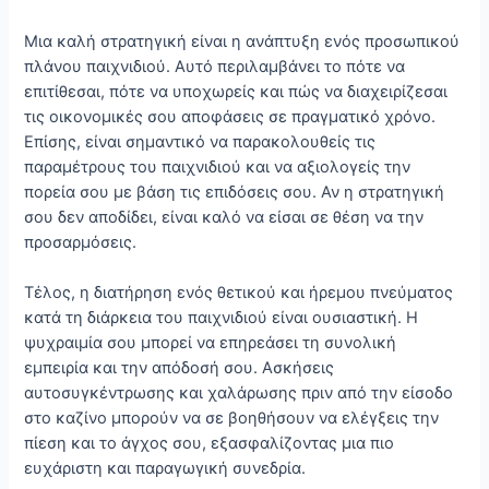
Μια καλή στρατηγική είναι η ανάπτυξη ενός προσωπικού
πλάνου παιχνιδιού. Αυτό περιλαμβάνει το πότε να
επιτίθεσαι, πότε να υποχωρείς και πώς να διαχειρίζεσαι
τις οικονομικές σου αποφάσεις σε πραγματικό χρόνο.
Επίσης, είναι σημαντικό να παρακολουθείς τις
παραμέτρους του παιχνιδιού και να αξιολογείς την
πορεία σου με βάση τις επιδόσεις σου. Αν η στρατηγική
σου δεν αποδίδει, είναι καλό να είσαι σε θέση να την
προσαρμόσεις.
Τέλος, η διατήρηση ενός θετικού και ήρεμου πνεύματος
κατά τη διάρκεια του παιχνιδιού είναι ουσιαστική. Η
ψυχραιμία σου μπορεί να επηρεάσει τη συνολική
εμπειρία και την απόδοσή σου. Ασκήσεις
αυτοσυγκέντρωσης και χαλάρωσης πριν από την είσοδο
στο καζίνο μπορούν να σε βοηθήσουν να ελέγξεις την
πίεση και το άγχος σου, εξασφαλίζοντας μια πιο
ευχάριστη και παραγωγική συνεδρία.