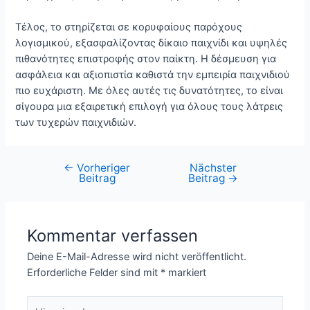
Τέλος, το στηρίζεται σε κορυφαίους παρόχους
λογισμικού, εξασφαλίζοντας δίκαιο παιχνίδι και υψηλές
πιθανότητες επιστροφής στον παίκτη. Η δέσμευση για
ασφάλεια και αξιοπιστία καθιστά την εμπειρία παιχνιδιού
πιο ευχάριστη. Με όλες αυτές τις δυνατότητες, το είναι
σίγουρα μια εξαιρετική επιλογή για όλους τους λάτρεις
των τυχερών παιχνιδιών.
←
Vorheriger
Nächster
Beitrag
Beitrag
→
Kommentar verfassen
Deine E-Mail-Adresse wird nicht veröffentlicht.
Erforderliche Felder sind mit
*
markiert
Hier