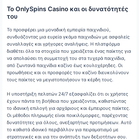
Το OnlySpins Casino και οι δυνατότητές
του
Το προσφέρει μια μοναδική εμπειρία παιχνιδιού,
συνδυάζοντας μια ευρεία γκάμα παιχνιδιών με ασφαλείς
συναλλαγές και γρήγορες αναλήψεις. Η πλατφόρμα
διαθέτει όλα τα στοιχεία που χρειάζεται ένας παίκτης για
να απολαύσει τη συμμετοχή του στα τυχερά παιχνίδια,
από ζωντανά παιχνίδια καζίνο έως κουλοχέρηδες. Οι
προωθήσεις και οι προσφορές του καζίνο διευκολύνουν
τους παίκτες να μεγιστοποιήσουν τα κέρδη τους.
Η υποστήριξη πελατών 24/7 εξασφαλίζει ότι οι χρήστες
έχουν πάντα τη βοήθεια που χρειάζονται, καθιστώντας
το ιδανική επιλογή για αρχάριους και έμπειρους παίκτες.
Οι μέθοδοι πληρωμής είναι ποικιλόμορφες, παρέχοντας
δυνατότητες για όλους, ανεξαρτήτως προτιμήσεων. Αυτό
το καθιστά ιδανικό περιβάλλον για πειραματισμό με
στρατηγικές και για την ανάπτυξη των δεξιοτήτων σου.