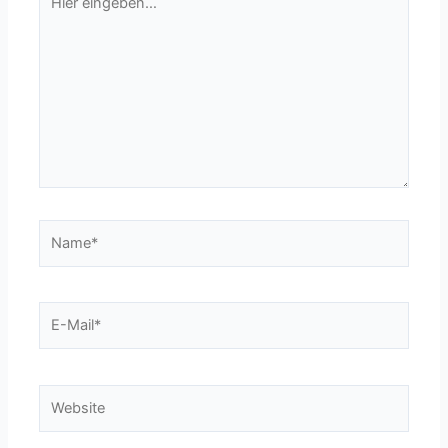
eingeben…
Name*
E-
Mail*
Website