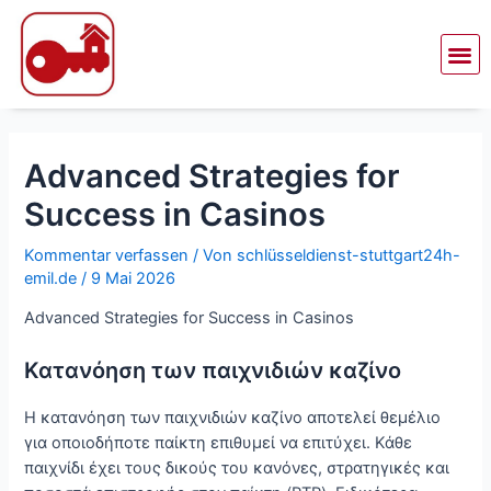
Zum
Beitragsnavigation
Inhalt
Me
springen
Advanced Strategies for
Success in Casinos
Kommentar verfassen
/ Von
schlüsseldienst-stuttgart24h-
emil.de
/
9 Mai 2026
Advanced Strategies for Success in Casinos
Κατανόηση των παιχνιδιών καζίνο
Η κατανόηση των παιχνιδιών καζίνο αποτελεί θεμέλιο
για οποιοδήποτε παίκτη επιθυμεί να επιτύχει. Κάθε
παιχνίδι έχει τους δικούς του κανόνες, στρατηγικές και