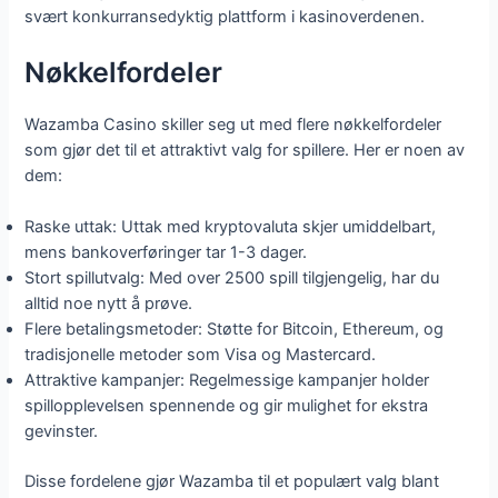
svært konkurransedyktig plattform i kasinoverdenen.
Nøkkelfordeler
Wazamba Casino skiller seg ut med flere nøkkelfordeler
som gjør det til et attraktivt valg for spillere. Her er noen av
dem:
Raske uttak: Uttak med kryptovaluta skjer umiddelbart,
mens bankoverføringer tar 1-3 dager.
Stort spillutvalg: Med over 2500 spill tilgjengelig, har du
alltid noe nytt å prøve.
Flere betalingsmetoder: Støtte for Bitcoin, Ethereum, og
tradisjonelle metoder som Visa og Mastercard.
Attraktive kampanjer: Regelmessige kampanjer holder
spillopplevelsen spennende og gir mulighet for ekstra
gevinster.
Disse fordelene gjør Wazamba til et populært valg blant