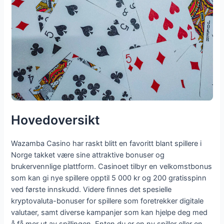
Hovedoversikt
Wazamba Casino har raskt blitt en favoritt blant spillere i
Norge takket være sine attraktive bonuser og
brukervennlige plattform. Casinoet tilbyr en velkomstbonus
som kan gi nye spillere opptil 5 000 kr og 200 gratisspinn
ved første innskudd. Videre finnes det spesielle
kryptovaluta-bonuser for spillere som foretrekker digitale
valutaer, samt diverse kampanjer som kan hjelpe deg med
å få mer ut av spillingen. Enten du er en ny spiller eller en