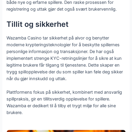
både nye og erfarne spillere. Den raske prosessen for
registrering og uttak gjør det også svært brukervennlig.
Tillit og sikkerhet
Wazamba Casino tar sikkerhet på alvor og benytter
moderne krypteringsteknologier for å beskytte spillernes
personlige informasjon og transaksjoner. De har også
implementert strenge KYC-retningslinjer for å sikre at kun
legitime brukere får tilgang til tjenestene. Dette skaper en
trygg spillopplevelse der du som spiller kan føle deg sikker
når du gjør innskudd og uttak.
Plattformens fokus på sikkerhet, kombinert med ansvarlig
spillpraksis, gir en tillitsverdig opplevelse for spillere.
Wazamba er dedikert til å tilby et trygt miljø for alle sine
brukere.