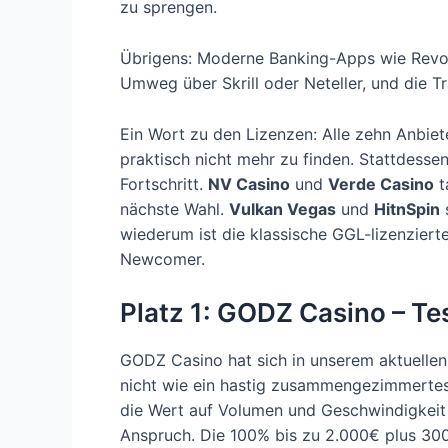
zu sprengen.
Übrigens: Moderne Banking-Apps wie Revolut
Umweg über Skrill oder Neteller, und die T
Ein Wort zu den Lizenzen: Alle zehn Anbiet
praktisch nicht mehr zu finden. Stattdesse
Fortschritt.
NV Casino
und
Verde Casino
t
nächste Wahl.
Vulkan Vegas
und
HitnSpin
s
wiederum ist die klassische GGL-lizenziert
Newcomer.
Platz 1: GODZ Casino – Te
GODZ Casino hat sich in unserem aktuellen
nicht wie ein hastig zusammengezimmertes 
die Wert auf Volumen und Geschwindigkeit 
Anspruch. Die 100% bis zu 2.000€ plus 300 