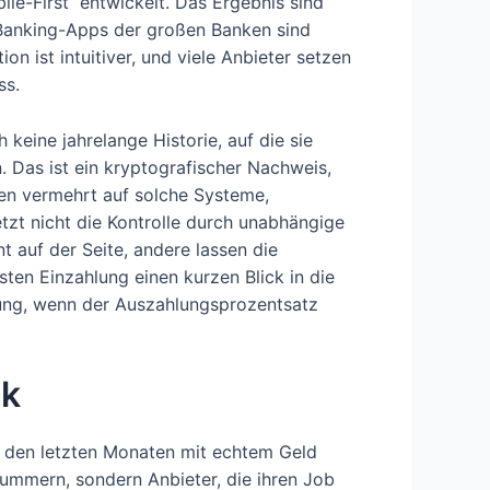
e-First“ entwickelt. Das Ergebnis sind
 Banking-Apps der großen Banken sind
n ist intuitiver, und viele Anbieter setzen
ss.
keine jahrelange Historie, auf die sie
Das ist ein kryptografischer Nachweis,
n vermehrt auf solche Systeme,
tzt nicht die Kontrolle durch unabhängige
t auf der Seite, andere lassen die
ten Einzahlung einen kurzen Blick in die
hung, wenn der Auszahlungsprozentsatz
ck
n den letzten Monaten mit echtem Geld
tnummern, sondern Anbieter, die ihren Job