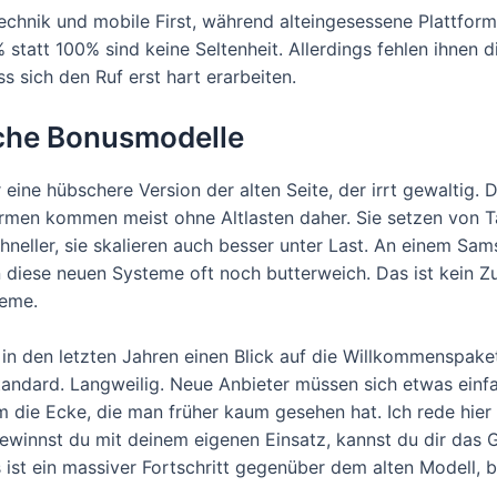
chnik und mobile First, während alteingesessene Plattfor
tatt 100% sind keine Seltenheit. Allerdings fehlen ihnen d
s sich den Ruf erst hart erarbeiten.
sche Bonusmodelle
eine hübschere Version der alten Seite, der irrt gewaltig. D
ormen kommen meist ohne Altlasten daher. Sie setzen von T
chneller, sie skalieren auch besser unter Last. An einem S
en diese neuen Systeme oft noch butterweich. Das ist kein Z
teme.
n den letzten Jahren einen Blick auf die Willkommenspaket
andard. Langweilig. Neue Anbieter müssen sich etwas einfa
 die Ecke, die man früher kaum gesehen hat. Ich rede hie
winnst du mit deinem eigenen Einsatz, kannst du dir das G
ist ein massiver Fortschritt gegenüber dem alten Modell, 