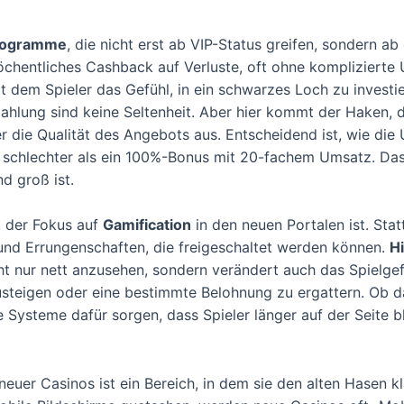
rogramme
, die nicht erst ab VIP-Status greifen, sondern 
chentliches Cashback auf Verluste, oft ohne komplizierte U
t dem Spieler das Gefühl, in ein schwarzes Loch zu investie
hlung sind keine Seltenheit. Aber hier kommt der Haken, d
 die Qualität des Angebots aus. Entscheidend ist, wie die
chlechter als ein 100%-Bonus mit 20-fachem Umsatz. Das i
d groß ist.
k der Fokus auf
Gamification
in den neuen Portalen ist. Sta
 und Errungenschaften, die freigeschaltet werden können.
H
ht nur nett anzusehen, sondern verändert auch das Spielgef
steigen oder eine bestimmte Belohnung zu ergattern. Ob d
 Systeme dafür sorgen, dass Spieler länger auf der Seite b
uer Casinos ist ein Bereich, in dem sie den alten Hasen kla