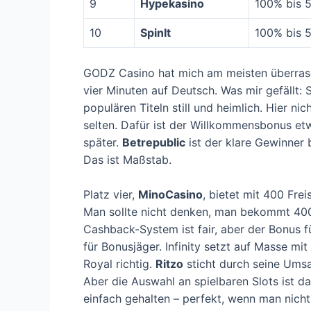
9
Hypekasino
100% bis 
10
SpinIt
100% bis 
GODZ Casino hat mich am meisten überrascht
vier Minuten auf Deutsch. Was mir gefällt: 
populären Titeln still und heimlich. Hier nic
selten. Dafür ist der Willkommensbonus et
später.
Betrepublic
ist der klare Gewinner
Das ist Maßstab.
Platz vier,
MinoCasino
, bietet mit 400 Fre
Man sollte nicht denken, man bekommt 40
Cashback-System ist fair, aber der Bonus fü
für Bonusjäger. Infinity setzt auf Masse mi
Royal richtig.
Ritzo
sticht durch seine Umsa
Aber die Auswahl an spielbaren Slots ist d
einfach gehalten – perfekt, wenn man nicht