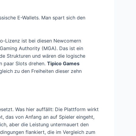
ssische E-Wallets. Man spart sich den
çao-Lizenz ist bei diesen Newcomern
 Gaming Authority (MGA). Das ist ein
ide Strukturen und wären die logische
in paar Slots drehen.
Tipico Games
leich zu den Freiheiten dieser zehn
zt. Was hier auffällt: Die Plattform wirkt
, das von Anfang an auf Spieler eingeht,
ch, aber die Leistung untermauert den
dingungen flankiert, die im Vergleich zum