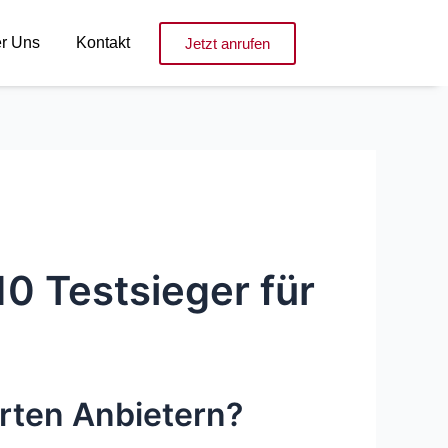
r Uns
Kontakt
Jetzt anrufen
0 Testsieger für
rten Anbietern?