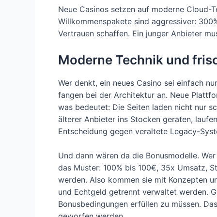
Neue Casinos setzen auf moderne Cloud-Te
Willkommenspakete sind aggressiver: 300% s
Vertrauen schaffen. Ein junger Anbieter mus
Moderne Technik und fri
Wer denkt, ein neues Casino sei einfach nur 
fangen bei der Architektur an. Neue Plattf
was bedeutet: Die Seiten laden nicht nur s
älterer Anbieter ins Stocken geraten, lauf
Entscheidung gegen veraltete Legacy-Sys
Und dann wären da die Bonusmodelle. Wer i
das Muster: 100% bis 100€, 35x Umsatz, St
werden. Also kommen sie mit Konzepten um
und Echtgeld getrennt verwaltet werden. Ge
Bonusbedingungen erfüllen zu müssen. Das 
geworfen werden.