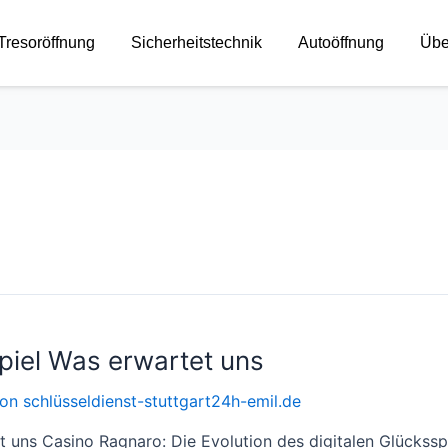
 Tresoröffnung
Sicherheitstechnik
Autoöffnung
Übe
piel Was erwartet uns
Von
schlüsseldienst-stuttgart24h-emil.de
 uns Casino Ragnaro: Die Evolution des digitalen Glücksspie