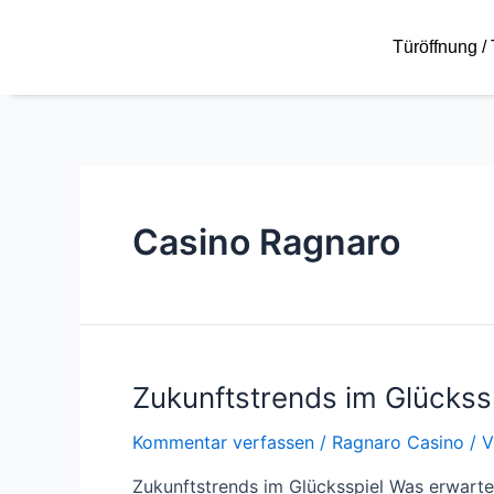
Zum
Inhalt
Türöffnung /
springen
Casino Ragnaro
Zukunftstrends
Zukunftstrends im Glückss
im
Kommentar verfassen
/
Ragnaro Casino
/ 
Glücksspiel
Was
Zukunftstrends im Glücksspiel Was erwartet