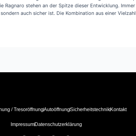
e Ragnaro stehen an der Spitze dieser Entwicklung. Immer 
 sondern auch sicher ist. Die Kombination aus einer Vielzah
nung / Tresoröffnung
Autoöffnung
Sicherheitstechnik
Kontakt
Impressum
Datenschutzerklärung