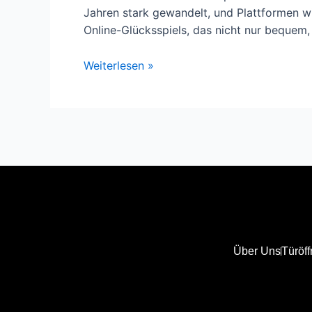
erwartet
Jahren stark gewandelt, und Plattformen wi
uns
Online-Glücksspiels, das nicht nur bequem,
Weiterlesen »
Über Uns
Türöff