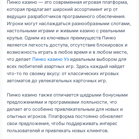
Пинко казино — это современная игровая платформа,
которая предлагает широкий ассортимент игр от
ведущих разработчиков программного обеспечения.
Игроки могут наслаждаться разнообразными слотами,
настольными играми и живыми казино с реальными
крупье. Одним из ключевых преимуществ Пинко
является легкость доступа, отсутствие блокировок и
возможность играть в любое время и в любом месте,
что делает
Пинко казино Уз
идеальным выбором для
всех любителей азартных игр. Здесь каждый найдет
что-то по своему вкусу: от классических игровых
автоматов до увлекательных карточных игр.
Пинко казино также отличается щедрыми бонусными
предложениями и программами лояльности, что
делает его особенно привлекательным для новых и
опытных игроков. Платформа постоянно обновляет
свои предложения, чтобы поддерживать интерес
пользователей и привлекать новых клиентов.