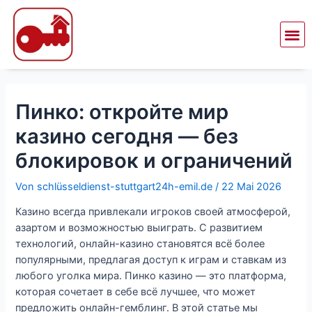
Zum
Beitragsnavigation
Inhalt
Me
springen
Пинко: откройте мир
казино сегодня — без
блокировок и ограничений
Von
schlüsseldienst-stuttgart24h-emil.de
/
22 Mai 2026
Казино всегда привлекали игроков своей атмосферой,
азартом и возможностью выиграть. С развитием
технологий, онлайн-казино становятся всё более
популярными, предлагая доступ к играм и ставкам из
любого уголка мира. Пинко казино — это платформа,
которая сочетает в себе всё лучшее, что может
предложить онлайн-гемблинг. В этой статье мы