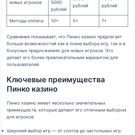
новых игроков
5000
рублей
рублей
рублей
Методы оплаты
10+
5+
7+
Сравнение показывает, что Пинко казино предлагает
больше возможностей как в плане выбора игр, так и в
бонусных предложениях для новых игроков. Это
делает его более привлекательным вариантом для
пользователей.
Ключевые преимущества
Пинко казино
Пинко казино имеет несколько значительных
преимуществ, которые делают его отличным выбором
для игроков:
Широкий выбор игр — от слотов до настольных игр.