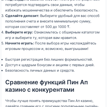
потребуется подтвердить свои данные, чтобы
избежать мошенничества и обеспечить безопасность.
Сделайте депозит:
Выберите удобный для вас способ
пополнения счета и внесите минимальную сумму,
которая составляет от 500 до 1000 ₸.
Выберите игру:
Ознакомьтесь с обширным каталогом
игр и выберите ту, которая вам нравится.
Начните играть:
После выбора игры наслаждайтесь
игровым процессом и, возможно, выигрышами!
Быстрая регистрация без лишних формальностей.
Доступ к щедрым бонусам и акциям с первых дней.
Безопасность личных данных и средств.
Сравнение функций Пин Ап
казино с конкурентами
Чтобы лучше понять преимущества Пин Ап казино,
давайте сравним его с другими популярными онлайн-