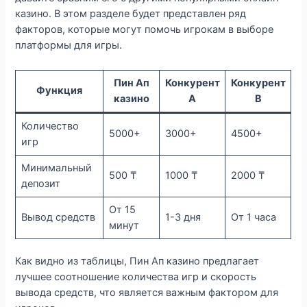
казино. В этом разделе будет представлен ряд
факторов, которые могут помочь игрокам в выборе
платформы для игры.
Пин Ап
Конкурент
Конкурент
Функция
казино
A
B
Количество
5000+
3000+
4500+
игр
Минимальный
500 ₸
1000 ₸
2000 ₸
депозит
От 15
Вывод средств
1-3 дня
От 1 часа
минут
Как видно из таблицы, Пин Ап казино предлагает
лучшее соотношение количества игр и скорость
вывода средств, что является важным фактором для