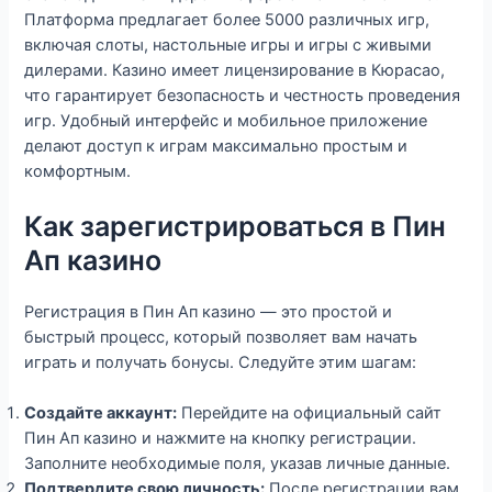
Платформа предлагает более 5000 различных игр,
включая слоты, настольные игры и игры с живыми
дилерами. Казино имеет лицензирование в Кюрасао,
что гарантирует безопасность и честность проведения
игр. Удобный интерфейс и мобильное приложение
делают доступ к играм максимально простым и
комфортным.
Как зарегистрироваться в Пин
Ап казино
Регистрация в Пин Ап казино — это простой и
быстрый процесс, который позволяет вам начать
играть и получать бонусы. Следуйте этим шагам:
Создайте аккаунт:
Перейдите на официальный сайт
Пин Ап казино и нажмите на кнопку регистрации.
Заполните необходимые поля, указав личные данные.
Подтвердите свою личность:
После регистрации вам