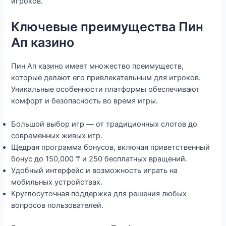
игроков.
Ключевые преимущества Пин
Ап казино
Пин Ап казино имеет множество преимуществ,
которые делают его привлекательным для игроков.
Уникальные особенности платформы обеспечивают
комфорт и безопасность во время игры.
Большой выбор игр — от традиционных слотов до
современных живых игр.
Щедрая программа бонусов, включая приветственный
бонус до 150,000 ₸ и 250 бесплатных вращений.
Удобный интерфейс и возможность играть на
мобильных устройствах.
Круглосуточная поддержка для решения любых
вопросов пользователей.