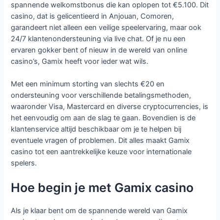
spannende welkomstbonus die kan oplopen tot €5.100. Dit
casino, dat is gelicentieerd in Anjouan, Comoren,
garandeert niet alleen een veilige speelervaring, maar ook
24/7 klantenondersteuning via live chat. Of je nu een
ervaren gokker bent of nieuw in de wereld van online
casino’s, Gamix heeft voor ieder wat wils.
Met een minimum storting van slechts €20 en
ondersteuning voor verschillende betalingsmethoden,
waaronder Visa, Mastercard en diverse cryptocurrencies, is
het eenvoudig om aan de slag te gaan. Bovendien is de
klantenservice altijd beschikbaar om je te helpen bij
eventuele vragen of problemen. Dit alles maakt Gamix
casino tot een aantrekkelijke keuze voor internationale
spelers.
Hoe begin je met Gamix casino
Als je klaar bent om de spannende wereld van Gamix