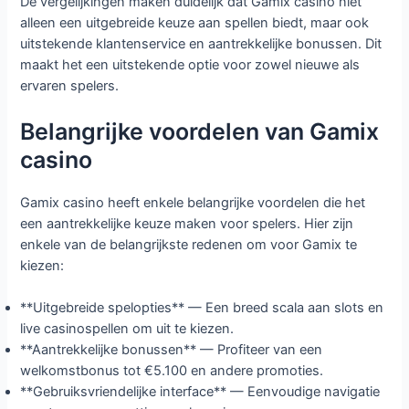
De vergelijkingen maken duidelijk dat Gamix casino niet
alleen een uitgebreide keuze aan spellen biedt, maar ook
uitstekende klantenservice en aantrekkelijke bonussen. Dit
maakt het een uitstekende optie voor zowel nieuwe als
ervaren spelers.
Belangrijke voordelen van Gamix
casino
Gamix casino heeft enkele belangrijke voordelen die het
een aantrekkelijke keuze maken voor spelers. Hier zijn
enkele van de belangrijkste redenen om voor Gamix te
kiezen:
**Uitgebreide spelopties** — Een breed scala aan slots en
live casinospellen om uit te kiezen.
**Aantrekkelijke bonussen** — Profiteer van een
welkomstbonus tot €5.100 en andere promoties.
**Gebruiksvriendelijke interface** — Eenvoudige navigatie