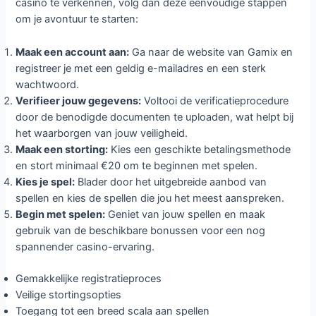
casino te verkennen, volg dan deze eenvoudige stappen
om je avontuur te starten:
Maak een account aan:
Ga naar de website van Gamix en
registreer je met een geldig e-mailadres en een sterk
wachtwoord.
Verifieer jouw gegevens:
Voltooi de verificatieprocedure
door de benodigde documenten te uploaden, wat helpt bij
het waarborgen van jouw veiligheid.
Maak een storting:
Kies een geschikte betalingsmethode
en stort minimaal €20 om te beginnen met spelen.
Kies je spel:
Blader door het uitgebreide aanbod van
spellen en kies de spellen die jou het meest aanspreken.
Begin met spelen:
Geniet van jouw spellen en maak
gebruik van de beschikbare bonussen voor een nog
spannender casino-ervaring.
Gemakkelijke registratieproces
Veilige stortingsopties
Toegang tot een breed scala aan spellen