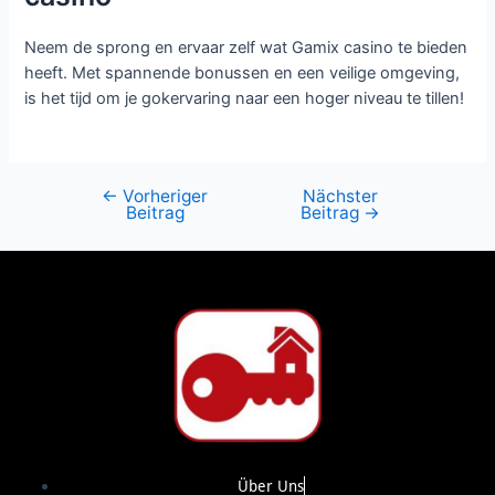
Neem de sprong en ervaar zelf wat Gamix casino te bieden
heeft. Met spannende bonussen en een veilige omgeving,
is het tijd om je gokervaring naar een hoger niveau te tillen!
←
Vorheriger
Nächster
Beitrag
Beitrag
→
Über Uns