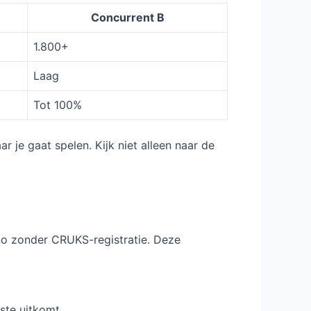
Concurrent B
1.800+
Laag
Tot 100%
je gaat spelen. Kijk niet alleen naar de
sino zonder CRUKS-registratie. Deze
ste uitkomt.