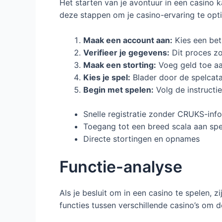
Het starten van je avontuur in een casino 
deze stappen om je casino-ervaring te opti
Maak een account aan:
Kies een betr
Verifieer je gegevens:
Dit proces zor
Maak een storting:
Voeg geld toe aa
Kies je spel:
Blader door de spelcata
Begin met spelen:
Volg de instructi
Snelle registratie zonder CRUKS-inf
Toegang tot een breed scala aan spe
Directe stortingen en opnames
Functie-analyse
Als je besluit om in een casino te spelen, 
functies tussen verschillende casino’s om d