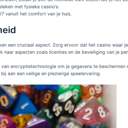
eken met fysieke casino’s.
7 vanuit het comfort van je huis.
heid
wen een cruciaal aspect. Zorg ervoor dat het casino waar j
k naar aspecten zoals licenties en de beveiliging van je pe
 van encryptietechnologie om je gegevens te beschermen 
bij aan een veilige en plezierige speelervaring.