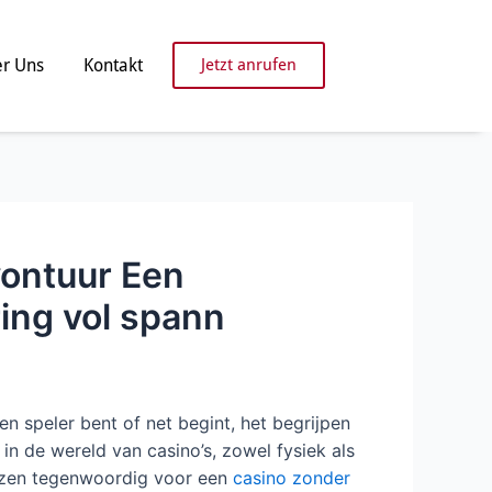
r Uns
Kontakt
Jetzt anrufen
vontuur Een
ing vol spann
n speler bent of net begint, het begrijpen
 in de wereld van casino’s, zowel fysiek als
iezen tegenwoordig voor een
casino zonder