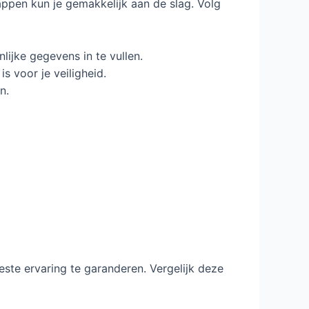
appen kun je gemakkelijk aan de slag. Volg
lijke gegevens in te vullen.
s voor je veiligheid.
n.
beste ervaring te garanderen. Vergelijk deze