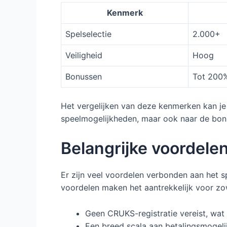
Kenmerk
Spelselectie
2.000+
Veiligheid
Hoog
Bonussen
Tot 200
Het vergelijken van deze kenmerken kan je 
speelmogelijkheden, maar ook naar de bonus
Belangrijke voordelen
Er zijn veel voordelen verbonden aan het sp
voordelen maken het aantrekkelijk voor zow
Geen CRUKS-registratie vereist, wat
Een breed scala aan betalingsmogelij