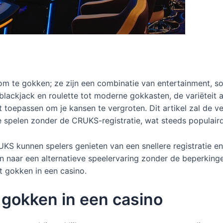
 om te gokken; ze zijn een combinatie van entertainment, so
 blackjack en roulette tot moderne gokkasten, de variëteit 
unt toepassen om je kansen te vergroten. Dit artikel zal de 
e spelen zonder de CRUKS-registratie, wat steeds populair
KS kunnen spelers genieten van een snellere registratie en m
jn naar een alternatieve speelervaring zonder de beperking
t gokken in een casino.
gokken in een casino