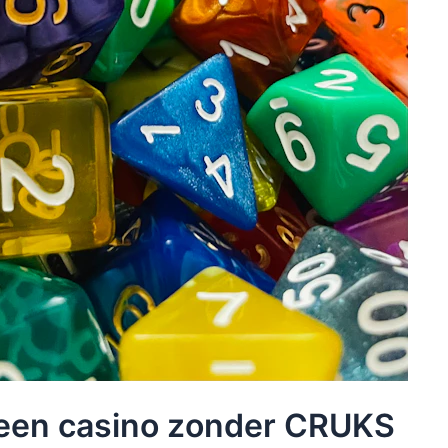
een casino zonder CRUKS