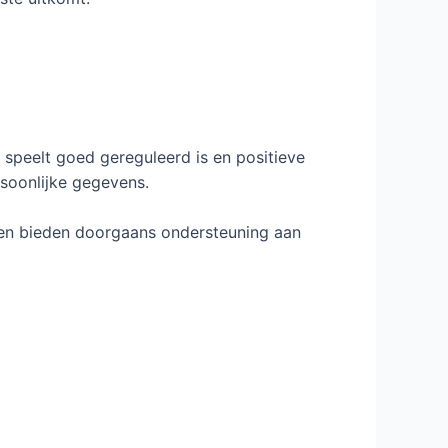
e speelt goed gereguleerd is en positieve
rsoonlijke gegevens.
en bieden doorgaans ondersteuning aan