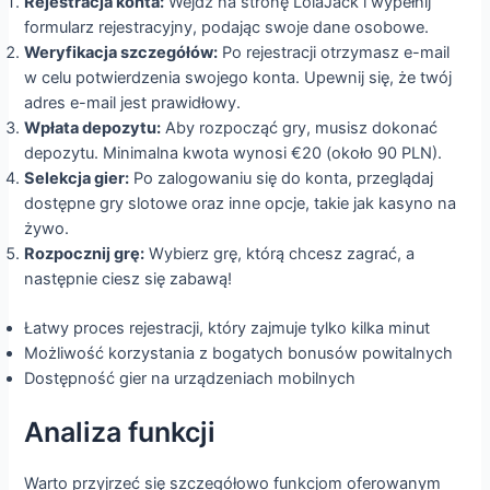
Rejestracja konta:
Wejdź na stronę LolaJack i wypełnij
formularz rejestracyjny, podając swoje dane osobowe.
Weryfikacja szczegółów:
Po rejestracji otrzymasz e-mail
w celu potwierdzenia swojego konta. Upewnij się, że twój
adres e-mail jest prawidłowy.
Wpłata depozytu:
Aby rozpocząć gry, musisz dokonać
depozytu. Minimalna kwota wynosi €20 (około 90 PLN).
Selekcja gier:
Po zalogowaniu się do konta, przeglądaj
dostępne gry slotowe oraz inne opcje, takie jak kasyno na
żywo.
Rozpocznij grę:
Wybierz grę, którą chcesz zagrać, a
następnie ciesz się zabawą!
Łatwy proces rejestracji, który zajmuje tylko kilka minut
Możliwość korzystania z bogatych bonusów powitalnych
Dostępność gier na urządzeniach mobilnych
Analiza funkcji
Warto przyjrzeć się szczegółowo funkcjom oferowanym