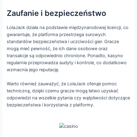
Zaufanie i bezpieczeństwo
LolaJack działa na podstawie międzynarodowej licencji, co
gwarantuje, że platforma przestrzega surowych
standardów bezpieczeństwa i uczciwości gier. Gracze
mogą mieć pewność, że ich dane osobowe oraz
transakcje są odpowiednio chronione. Ponadto, kasyno
regularnie przeprowadza audyty i kontrole, co dodatkowo
wzmacnia jego reputację.
Warto również zauważyć, że LolaJack oferuje pomoc
techniczną, dzięki czemu gracze mogą łatwo uzyskać
odpowiedzi na wszelkie pytania czy wątpliwości dotyczące
bezpieczeństwa i korzystania z platformy.