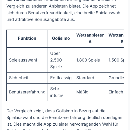
Vergleich zu anderen Anbietern bietet. Die App zeichnet
sich durch Benutzerfreundlichkeit, eine breite Spielauswahl
und attraktive Bonusangebote aus.
Wettanbieter
Wettanbie
Funktion
Golisimo
A
B
Über
Spielausswahl
2.500
1.800 Spiele
1.500 Spiel
Spiele
Sicherheit
Erstklassig
Standard
Grundlege
Sehr
Benutzererfahrung
Mäßig
Einfach
intuitiv
Der Vergleich zeigt, dass Golisimo in Bezug auf die
Spielauswahl und die Benutzererfahrung deutlich überlegen
ist. Dies macht die App zu einer hervorragenden Wahl für