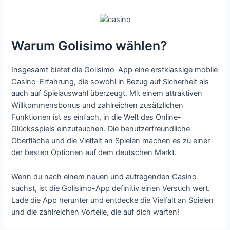
Warum Golisimo wählen?
Insgesamt bietet die Golisimo-App eine erstklassige mobile
Casino-Erfahrung, die sowohl in Bezug auf Sicherheit als
auch auf Spielauswahl überzeugt. Mit einem attraktiven
Willkommensbonus und zahlreichen zusätzlichen
Funktionen ist es einfach, in die Welt des Online-
Glücksspiels einzutauchen. Die benutzerfreundliche
Oberfläche und die Vielfalt an Spielen machen es zu einer
der besten Optionen auf dem deutschen Markt.
Wenn du nach einem neuen und aufregenden Casino
suchst, ist die Golisimo-App definitiv einen Versuch wert.
Lade die App herunter und entdecke die Vielfalt an Spielen
und die zahlreichen Vorteile, die auf dich warten!