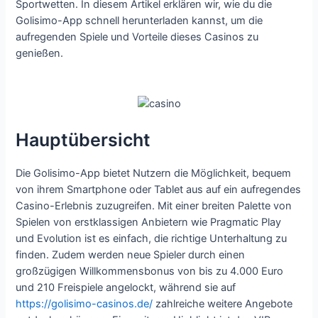
Sportwetten. In diesem Artikel erklären wir, wie du die
Golisimo-App schnell herunterladen kannst, um die
aufregenden Spiele und Vorteile dieses Casinos zu
genießen.
Hauptübersicht
Die Golisimo-App bietet Nutzern die Möglichkeit, bequem
von ihrem Smartphone oder Tablet aus auf ein aufregendes
Casino-Erlebnis zuzugreifen. Mit einer breiten Palette von
Spielen von erstklassigen Anbietern wie Pragmatic Play
und Evolution ist es einfach, die richtige Unterhaltung zu
finden. Zudem werden neue Spieler durch einen
großzügigen Willkommensbonus von bis zu 4.000 Euro
und 210 Freispiele angelockt, während sie auf
https://golisimo-casinos.de/
zahlreiche weitere Angebote