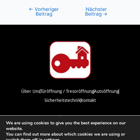
←
Vorheriger
Nächster
Beitrag
Beitrag
→
Über Uns
Türöffnung / Tresoröffnung
Autoöffnung
Sicherheitstechnik
Kontakt
Impressum
Datenschutzerklärung
We are using cookies to give you the best experience on our
website.
F
I
L
Y
You can find out more about which cookies we are using or
a
n
i
o
c
s
n
u
switch them off in
settings
.