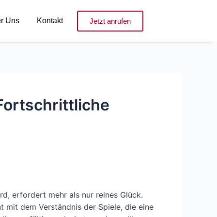
r Uns
Kontakt
Jetzt anrufen
ortschrittliche
d, erfordert mehr als nur reines Glück.
 mit dem Verständnis der Spiele, die eine