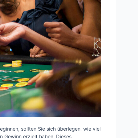
ginnen, sollten Sie sich überlegen, wie viel
n Gewinn erzielt haben. Dieses