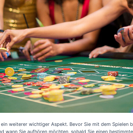
 ein weiterer wichtiger Aspekt. Bevor Sie mit dem Spielen be
 und wann Sie aufhören möchten, sobald Sie einen bestimmte