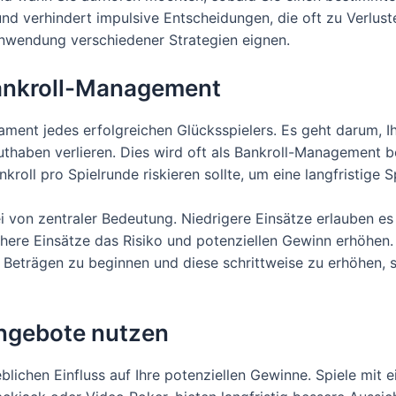
 und verhindert impulsive Entscheidungen, die oft zu Verlust
 Anwendung verschiedener Strategien eignen.
ankroll-Management
ment jedes erfolgreichen Glücksspielers. Es geht darum, Ih
uthaben verlieren. Dies wird oft als Bankroll-Management 
roll pro Spielrunde riskieren sollte, um eine langfristige S
ei von zentraler Bedeutung. Niedrigere Einsätze erlauben e
here Einsätze das Risiko und potenziellen Gewinn erhöhen.
n Beträgen zu beginnen und diese schrittweise zu erhöhen, s
ngebote nutzen
eblichen Einfluss auf Ihre potenziellen Gewinne. Spiele mit 