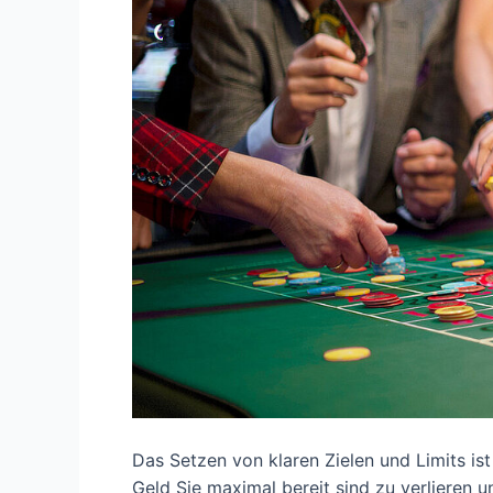
Das Setzen von klaren Zielen und Limits ist
Geld Sie maximal bereit sind zu verlieren