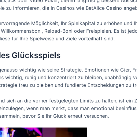
kjack oder Video Poker, bieten langfristig bessere Aussicht
e zu informieren, die in Casinos wie BetAlice Casino ange
rvorragende Möglichkeit, Ihr Spielkapital zu erhöhen und 
 Willkommensboni, Reload-Boni oder Freispielen. Es ist je
ese für Ihre Spielweise und Ziele vorteilhaft sind.
es Glücksspiels
 genauso wichtig wie seine Strategie. Emotionen wie Gier, 
es wichtig, ruhig und konzentriert zu bleiben, unabhängig 
Strategie treu zu bleiben und fundierte Entscheidungen zu tr
und sich an die vorher festgelegten Limits zu halten, ist ein
e einzulegen, wenn man merkt, dass man emotional beeinfluss
 sammeln, bevor Sie Ihr Glück erneut versuchen.