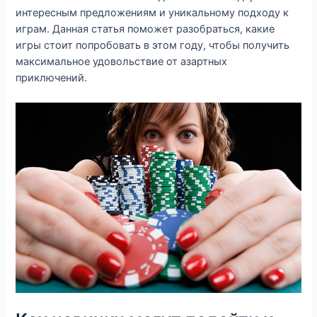
интересным предложениям и уникальному подходу к
играм. Данная статья поможет разобраться, какие
игры стоит попробовать в этом году, чтобы получить
максимальное удовольствие от азартных
приключений.