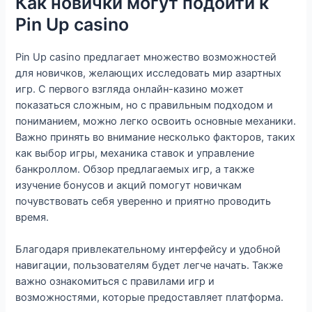
Как новички могут подойти к
Pin Up casino
Pin Up casino предлагает множество возможностей
для новичков, желающих исследовать мир азартных
игр. С первого взгляда онлайн-казино может
показаться сложным, но с правильным подходом и
пониманием, можно легко освоить основные механики.
Важно принять во внимание несколько факторов, таких
как выбор игры, механика ставок и управление
банкроллом. Обзор предлагаемых игр, а также
изучение бонусов и акций помогут новичкам
почувствовать себя уверенно и приятно проводить
время.
Благодаря привлекательному интерфейсу и удобной
навигации, пользователям будет легче начать. Также
важно ознакомиться с правилами игр и
возможностями, которые предоставляет платформа.