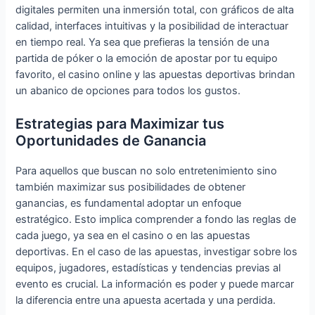
digitales permiten una inmersión total, con gráficos de alta
calidad, interfaces intuitivas y la posibilidad de interactuar
en tiempo real. Ya sea que prefieras la tensión de una
partida de póker o la emoción de apostar por tu equipo
favorito, el casino online y las apuestas deportivas brindan
un abanico de opciones para todos los gustos.
Estrategias para Maximizar tus
Oportunidades de Ganancia
Para aquellos que buscan no solo entretenimiento sino
también maximizar sus posibilidades de obtener
ganancias, es fundamental adoptar un enfoque
estratégico. Esto implica comprender a fondo las reglas de
cada juego, ya sea en el casino o en las apuestas
deportivas. En el caso de las apuestas, investigar sobre los
equipos, jugadores, estadísticas y tendencias previas al
evento es crucial. La información es poder y puede marcar
la diferencia entre una apuesta acertada y una perdida.