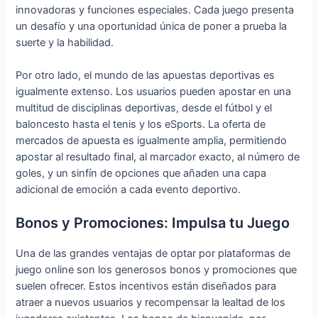
innovadoras y funciones especiales. Cada juego presenta
un desafío y una oportunidad única de poner a prueba la
suerte y la habilidad.
Por otro lado, el mundo de las apuestas deportivas es
igualmente extenso. Los usuarios pueden apostar en una
multitud de disciplinas deportivas, desde el fútbol y el
baloncesto hasta el tenis y los eSports. La oferta de
mercados de apuesta es igualmente amplia, permitiendo
apostar al resultado final, al marcador exacto, al número de
goles, y un sinfín de opciones que añaden una capa
adicional de emoción a cada evento deportivo.
Bonos y Promociones: Impulsa tu Juego
Una de las grandes ventajas de optar por plataformas de
juego online son los generosos bonos y promociones que
suelen ofrecer. Estos incentivos están diseñados para
atraer a nuevos usuarios y recompensar la lealtad de los