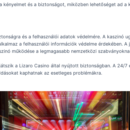
 a kényelmet és a biztonságot, miközben lehetőséget ad a 
ztonságra és a felhasználói adatok védelmére. A kaszinó u
t alkalmaz a felhasználói információk védelme érdekében. 
kaszinó működése a legmagasabb nemzetközi szabványoknak
játszik a Lizaro Casino által nyújtott biztonságban. A 24/7
ldásokat kaphatnak az esetleges problémákra.