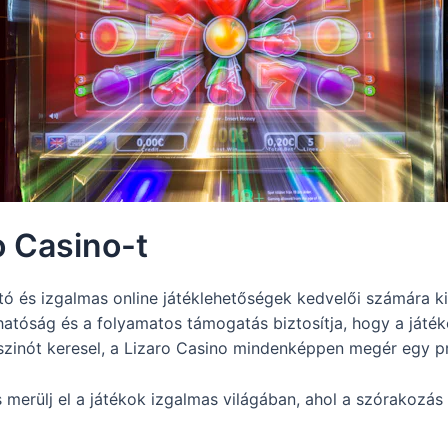
o Casino-t
ó és izgalmas online játéklehetőségek kedvelői számára kiv
atóság és a folyamatos támogatás biztosítja, hogy a játék
szinót keresel, a Lizaro Casino mindenképpen megér egy p
s merülj el a játékok izgalmas világában, ahol a szórakozás