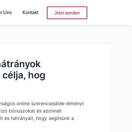
r Uns
Kontakt
Jetzt anrufen
hátrányok
célja, hog
onságos online szerencsejáték-élményt
vonzó bónuszokat és azonnali
t és hátrányait, hogy segítsünk a