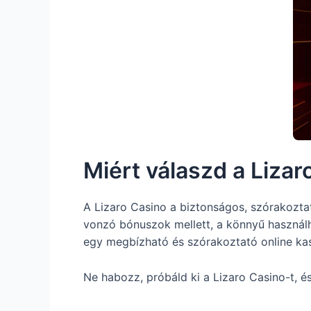
Miért válaszd a Lizar
A Lizaro Casino a biztonságos, szórakoztat
vonzó bónuszok mellett, a könnyű használh
egy megbízható és szórakoztató online ka
Ne habozz, próbáld ki a Lizaro Casino-t, é