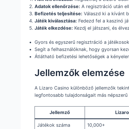
Adatok ellenőrzése:
A regisztráció után e
Befizetés teljesítése:
Válaszd ki a kívánt 
Játék kiválasztása:
Fedezd fel a kaszinó ját
Játék elkezdése:
Kezdj el játszani, és élve
Gyors és egyszerű regisztráció a játékoso
Segít a felhasználóknak, hogy gyorsan kezd
Átlátható befizetési lehetőségek a kényel
Jellemzők elemzése
A Lizaro Casino különböző jellemzők tekint
legfontosabb tulajdonságait más népszerű 
Jellemző
Lizar
Játékok száma
10,000+