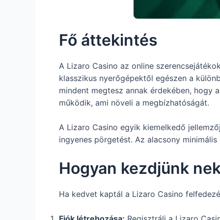
Fő áttekintés
A Lizaro Casino az online szerencsejátékok
klasszikus nyerőgépektől egészen a különbö
mindent megtesz annak érdekében, hogy a 
működik, ami növeli a megbízhatóságát.
A Lizaro Casino egyik kiemelkedő jellemző
ingyenes pörgetést. Az alacsony minimális 
Hogyan kezdjünk nek
Ha kedvet kaptál a Lizaro Casino felfedezé
Fiók létrehozása:
Regisztrálj a Lizaro Casi