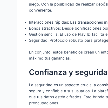
juego. Con la posibilidad de realizar depós
conveniente.
Interacciones rápidas: Las transacciones i
Bonos atractivos: Desde bonificaciones po
Gestión sencilla: El uso de Play ID facilita
Seguridad: Protocolo robusto para protege
En conjunto, estos beneficios crean un ent
máximo tus ganancias.
Confianza y segurid
La seguridad es un aspecto crucial a consi
segura y confiable a sus usuarios. La plat
que tus datos estén cifrados. Esto brinda t
preocupaciones.