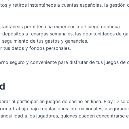
itos y retiros instantáneos a cuentas españolas, la gestión 
nstantáneas permiten una experiencia de juego continua.
r depósitos a recargas semanales, las oportunidades de ga
 el seguimiento de tus gastos y ganancias.
r tus datos y fondos personales.
orno seguro y conveniente para disfrutar de tus juegos de 
ad
derar al participar en juegos de casino en línea. Play ID s
aforma trabaja bajo regulaciones internacionales, aseguran
ranquilidad a los jugadores, quienes pueden concentrarse en