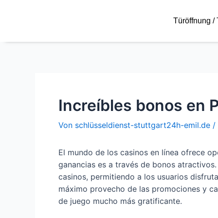
Zum
Beitragsnavigation
Inhalt
Türöffnung /
springen
Increíbles bonos en 
Von
schlüsseldienst-stuttgart24h-emil.de
/
El mundo de los casinos en línea ofrece o
ganancias es a través de bonos atractivos.
casinos, permitiendo a los usuarios disfrut
máximo provecho de las promociones y car
de juego mucho más gratificante.