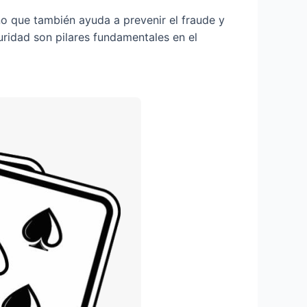
ino que también ayuda a prevenir el fraude y
uridad son pilares fundamentales en el