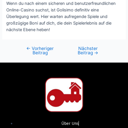
Wenn du nach einem sicheren und benutzerfreundlichen
Online-Casino suchst, ist Golisimo definitiv eine
Überlegung wert. Hier warten aufregende Spiele und
großzügige Boni auf dich, die dein Spielerlebnis auf die
nächste Ebene heben!
←
Vorheriger
Nächster
Beitrag
Beitrag
→
Über Uns