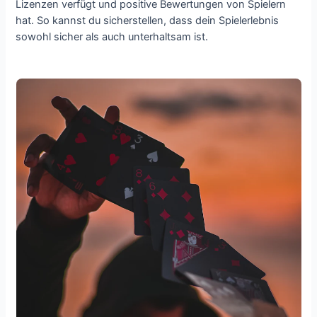
Lizenzen verfügt und positive Bewertungen von Spielern
hat. So kannst du sicherstellen, dass dein Spielerlebnis
sowohl sicher als auch unterhaltsam ist.