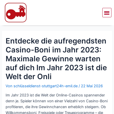
Zum
Beitragsnavigation
Inhalt
Me
springen
Entdecke die aufregendsten
Casino-Boni im Jahr 2023:
Maximale Gewinne warten
auf dich Im Jahr 2023 ist die
Welt der Onli
Von
schlüsseldienst-stuttgart24h-emil.de
/
22 Mai 2026
Im Jahr 2023 ist die Welt der Online-Casinos spannender
denn je. Spieler können von einer Vielzahl von Casino-Boni
profitieren, die ihre Gewinnchancen erheblich steigern. Ob
Willkommensboni, Freispiele oder Treueprogramme – die