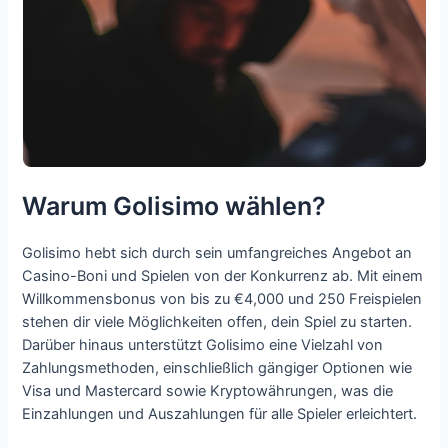
Warum Golisimo wählen?
Golisimo hebt sich durch sein umfangreiches Angebot an
Casino-Boni und Spielen von der Konkurrenz ab. Mit einem
Willkommensbonus von bis zu €4,000 und 250 Freispielen
stehen dir viele Möglichkeiten offen, dein Spiel zu starten.
Darüber hinaus unterstützt Golisimo eine Vielzahl von
Zahlungsmethoden, einschließlich gängiger Optionen wie
Visa und Mastercard sowie Kryptowährungen, was die
Einzahlungen und Auszahlungen für alle Spieler erleichtert.