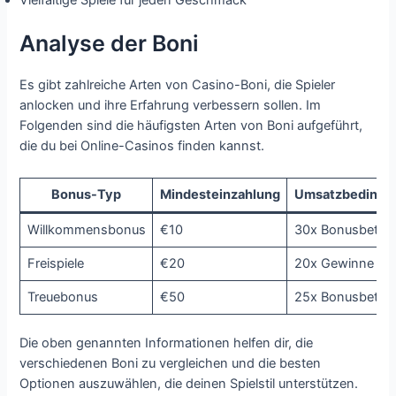
Vielfältige Spiele für jeden Geschmack
Analyse der Boni
Es gibt zahlreiche Arten von Casino-Boni, die Spieler
anlocken und ihre Erfahrung verbessern sollen. Im
Folgenden sind die häufigsten Arten von Boni aufgeführt,
die du bei Online-Casinos finden kannst.
Bonus-Typ
Mindesteinzahlung
Umsatzbedingu
Willkommensbonus
€10
30x Bonusbetra
Freispiele
€20
20x Gewinne
Treuebonus
€50
25x Bonusbetra
Die oben genannten Informationen helfen dir, die
verschiedenen Boni zu vergleichen und die besten
Optionen auszuwählen, die deinen Spielstil unterstützen.