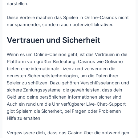
darstellen.
Diese Vorteile machen das Spielen in Online-Casinos nicht
nur spannender, sondern auch potenziell lukrativer.
Vertrauen und Sicherheit
Wenn es um Online-Casinos geht, ist das Vertrauen in die
Plattform von größter Bedeutung. Casinos wie Golisimo
bieten eine internationale Lizenz und verwenden die
neuesten Sicherheitstechnologien, um die Daten ihrer
Spieler zu schützen. Dazu gehören Verschlüsselungen und
sichere Zahlungssysteme, die gewährleisten, dass dein
Geld und deine persönlichen Informationen sicher sind.
Auch ein rund um die Uhr verfügbarer Live-Chat-Support
gibt Spielern die Sicherheit, bei Fragen oder Problemen
Hilfe zu erhalten.
Vergewissere dich, dass das Casino über die notwendigen