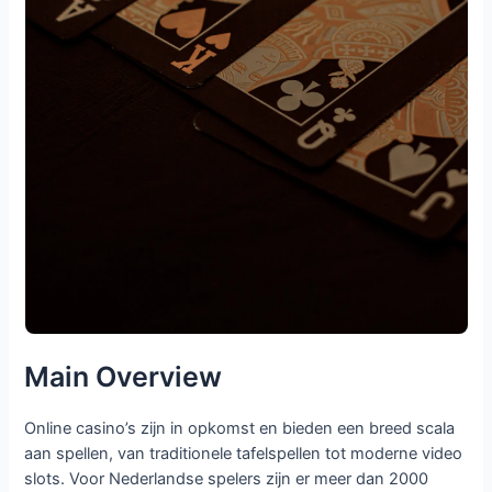
Main Overview
Online casino’s zijn in opkomst en bieden een breed scala
aan spellen, van traditionele tafelspellen tot moderne video
slots. Voor Nederlandse spelers zijn er meer dan 2000