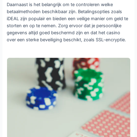
Daarnaast is het belangrijk om te controleren welke
betaalmethoden beschikbaar zijn. Betalingsopties zoals
iDEAL zijn populair en bieden een veilige manier om geld te
storten en op te nemen. Zorg ervoor dat je persoonlijke
gegevens altijd goed beschermd zijn en dat het casino
over een sterke beveiliging beschikt, zoals SSL-encryptie.