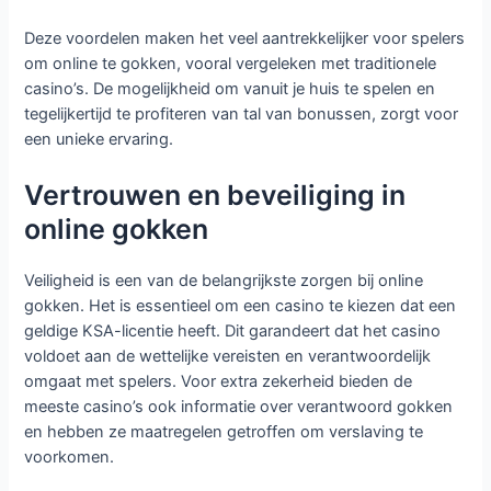
Deze voordelen maken het veel aantrekkelijker voor spelers
om online te gokken, vooral vergeleken met traditionele
casino’s. De mogelijkheid om vanuit je huis te spelen en
tegelijkertijd te profiteren van tal van bonussen, zorgt voor
een unieke ervaring.
Vertrouwen en beveiliging in
online gokken
Veiligheid is een van de belangrijkste zorgen bij online
gokken. Het is essentieel om een casino te kiezen dat een
geldige KSA-licentie heeft. Dit garandeert dat het casino
voldoet aan de wettelijke vereisten en verantwoordelijk
omgaat met spelers. Voor extra zekerheid bieden de
meeste casino’s ook informatie over verantwoord gokken
en hebben ze maatregelen getroffen om verslaving te
voorkomen.