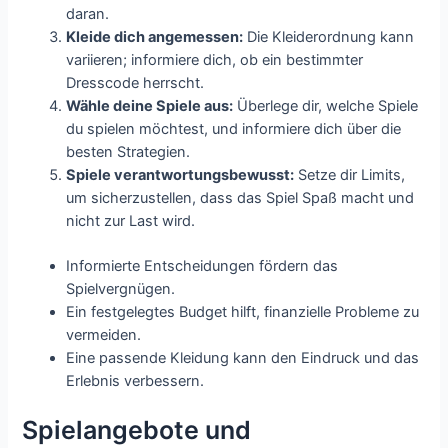
daran.
Kleide dich angemessen:
Die Kleiderordnung kann
variieren; informiere dich, ob ein bestimmter
Dresscode herrscht.
Wähle deine Spiele aus:
Überlege dir, welche Spiele
du spielen möchtest, und informiere dich über die
besten Strategien.
Spiele verantwortungsbewusst:
Setze dir Limits,
um sicherzustellen, dass das Spiel Spaß macht und
nicht zur Last wird.
Informierte Entscheidungen fördern das
Spielvergnügen.
Ein festgelegtes Budget hilft, finanzielle Probleme zu
vermeiden.
Eine passende Kleidung kann den Eindruck und das
Erlebnis verbessern.
Spielangebote und