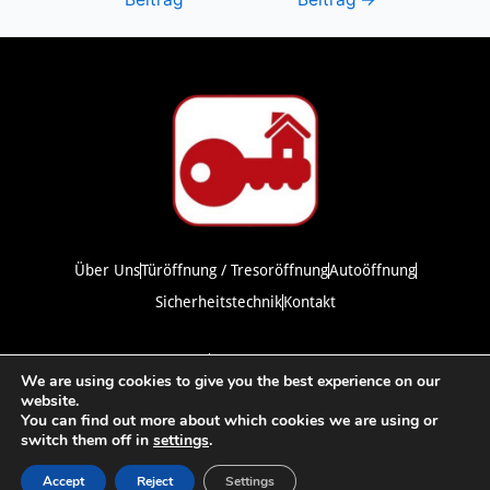
Über Uns
Türöffnung / Tresoröffnung
Autoöffnung
Sicherheitstechnik
Kontakt
Impressum
Datenschutzerklärung
We are using cookies to give you the best experience on our
website.
F
I
L
Y
You can find out more about which cookies we are using or
a
n
i
o
c
s
n
u
switch them off in
settings
.
e
t
k
t
b
a
e
u
o
g
d
b
Accept
Reject
Settings