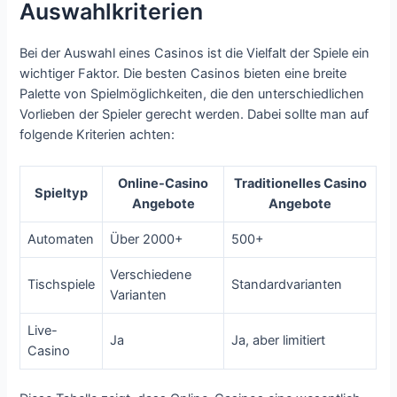
Auswahlkriterien
Bei der Auswahl eines Casinos ist die Vielfalt der Spiele ein
wichtiger Faktor. Die besten Casinos bieten eine breite
Palette von Spielmöglichkeiten, die den unterschiedlichen
Vorlieben der Spieler gerecht werden. Dabei sollte man auf
folgende Kriterien achten:
Online-Casino
Traditionelles Casino
Spieltyp
Angebote
Angebote
Automaten
Über 2000+
500+
Verschiedene
Tischspiele
Standardvarianten
Varianten
Live-
Ja
Ja, aber limitiert
Casino