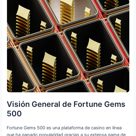
Visión General de Fortune Gems
500
Fortune Gems 500 es una plataforma de casino en línea
que ha ganado popularidad gracias a su extensa gama de