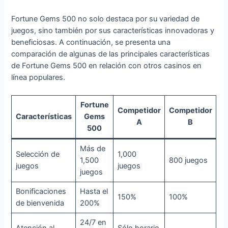
Fortune Gems 500 no solo destaca por su variedad de
juegos, sino también por sus características innovadoras y
beneficiosas. A continuación, se presenta una
comparación de algunas de las principales características
de Fortune Gems 500 en relación con otros casinos en
línea populares.
Fortune
Competidor
Competidor
Características
Gems
A
B
500
Más de
Selección de
1,000
1,500
800 juegos
juegos
juegos
juegos
Bonificaciones
Hasta el
150%
100%
de bienvenida
200%
24/7 en
Atención al
Sólo horario