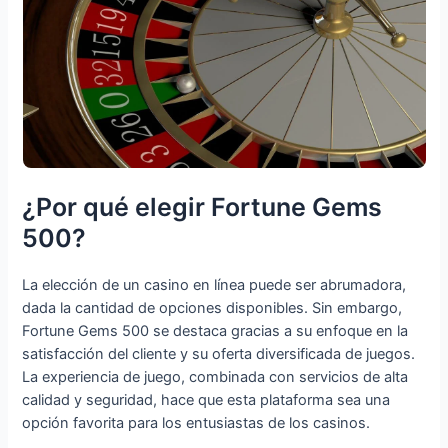
¿Por qué elegir Fortune Gems
500?
La elección de un casino en línea puede ser abrumadora,
dada la cantidad de opciones disponibles. Sin embargo,
Fortune Gems 500 se destaca gracias a su enfoque en la
satisfacción del cliente y su oferta diversificada de juegos.
La experiencia de juego, combinada con servicios de alta
calidad y seguridad, hace que esta plataforma sea una
opción favorita para los entusiastas de los casinos.