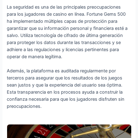
La seguridad es una de las principales preocupaciones
para los jugadores de casino en línea. Fortune Gems 500
ha implementado múltiples capas de protección para
garantizar que su información personal y financiera esté a
salvo. Utiliza tecnología de cifrado de última generación
para proteger los datos durante las transacciones y se
adhiere a las regulaciones y licencias pertinentes para
operar de manera legítima.
Además, la plataforma es auditada regularmente por
terceros para asegurar que los resultados de los juegos
sean justos y que la experiencia del usuario sea óptima.
Esta transparencia en los procesos ayuda a construir la
confianza necesaria para que los jugadores disfruten sin
preocupaciones.