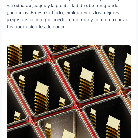
variedad de juegos y la posibilidad de obtener grandes
ganancias. En este artículo, exploraremos los mejores
juegos de casino que puedes encontrar y cómo maximizar
tus oportunidades de ganar.