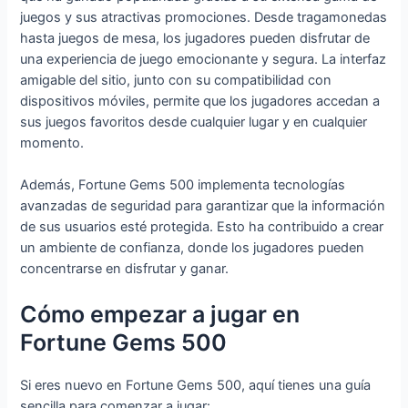
juegos y sus atractivas promociones. Desde tragamonedas
hasta juegos de mesa, los jugadores pueden disfrutar de
una experiencia de juego emocionante y segura. La interfaz
amigable del sitio, junto con su compatibilidad con
dispositivos móviles, permite que los jugadores accedan a
sus juegos favoritos desde cualquier lugar y en cualquier
momento.
Además, Fortune Gems 500 implementa tecnologías
avanzadas de seguridad para garantizar que la información
de sus usuarios esté protegida. Esto ha contribuido a crear
un ambiente de confianza, donde los jugadores pueden
concentrarse en disfrutar y ganar.
Cómo empezar a jugar en
Fortune Gems 500
Si eres nuevo en Fortune Gems 500, aquí tienes una guía
sencilla para comenzar a jugar: