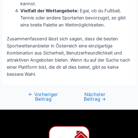
kannst.
Vielfalt der Wettangebote:
Egal, ob du Fußball,
Tennis oder andere Sportarten bevorzugst, es gibt
eine breite Palette an Wettmöglichkeiten.
Zusammenfassend lässt sich sagen, dass die besten
Sportwettenanbieter in Österreich eine einzigartige
Kombination aus Sicherheit, Benutzerfreundlichkeit und
attraktiven Angeboten bieten. Wenn du auf der Suche nach
einer Plattform bist, die dir all dies bietet, gibt es keine
bessere Wahl.
←
Vorheriger
Nächster
Beitrag
Beitrag
→