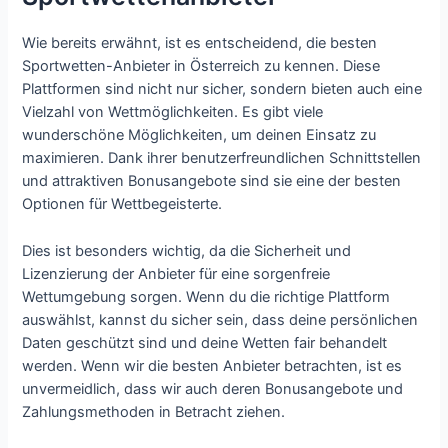
Wie bereits erwähnt, ist es entscheidend, die besten
Sportwetten-Anbieter in Österreich zu kennen. Diese
Plattformen sind nicht nur sicher, sondern bieten auch eine
Vielzahl von Wettmöglichkeiten. Es gibt viele
wunderschöne Möglichkeiten, um deinen Einsatz zu
maximieren. Dank ihrer benutzerfreundlichen Schnittstellen
und attraktiven Bonusangebote sind sie eine der besten
Optionen für Wettbegeisterte.
Dies ist besonders wichtig, da die Sicherheit und
Lizenzierung der Anbieter für eine sorgenfreie
Wettumgebung sorgen. Wenn du die richtige Plattform
auswählst, kannst du sicher sein, dass deine persönlichen
Daten geschützt sind und deine Wetten fair behandelt
werden. Wenn wir die besten Anbieter betrachten, ist es
unvermeidlich, dass wir auch deren Bonusangebote und
Zahlungsmethoden in Betracht ziehen.