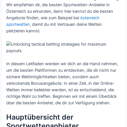
Wir empfehlen dir, die besten Sportwetten-Anbieter in
Österreich zu erkunden, denn hier kannst du die besten
Angebote finden, wie zum Beispiel bei
österreich
sportwetten
, damit du mit Vertrauen deine Wetten
platzieren kannst.
In diesem Leitfaden werden wir dich an die Hand nehmen,
um die besten Plattformen zu entdecken, die dir nicht nur
sichere Wettmöglichkeiten bieten, sondern auch
verlockende Bonusangebote. In einer Zeit, in der Online-
Wetten immer beliebter werden, ist es entscheidend, die
richtige Wahl zu treffen. Beginnen wir mit einem Überblick
über die besten Anbieter, die dir zur Verfügung stehen.
Hauptübersicht der
Sportwettenanbieter