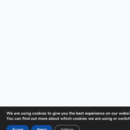
We are using cookies to give you the best experience on our websi
You can find out more about which cookies we are using or switch
Accept
Reject
Settings