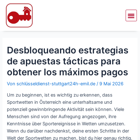
Zum
Beitragsnavigation
Inhalt
Me
springen
Desbloqueando estrategias
de apuestas tácticas para
obtener los máximos pagos
Von
schlüsseldienst-stuttgart24h-emil.de
/
9 Mai 2026
Um zu beginnen, ist es wichtig zu erkennen, dass
Sportwetten in Österreich eine unterhaltsame und
potenziell gewinnbringende Aktivität sein können. Viele
Menschen sind von der Aufregung angezogen, ihre
Kenntnisse über Sportereignisse in Wetten umzusetzen.
Wenn du darüber nachdenkst, deine ersten Schritte in der
Welt der Sportwetten zu machen, bist du hier genau richtig.