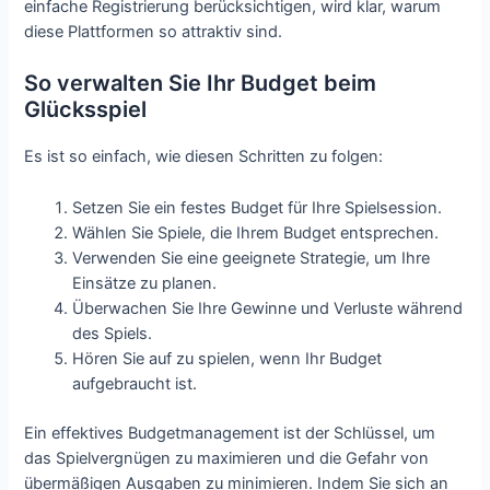
einfache Registrierung berücksichtigen, wird klar, warum
diese Plattformen so attraktiv sind.
So verwalten Sie Ihr Budget beim
Glücksspiel
Es ist so einfach, wie diesen Schritten zu folgen:
Setzen Sie ein festes Budget für Ihre Spielsession.
Wählen Sie Spiele, die Ihrem Budget entsprechen.
Verwenden Sie eine geeignete Strategie, um Ihre
Einsätze zu planen.
Überwachen Sie Ihre Gewinne und Verluste während
des Spiels.
Hören Sie auf zu spielen, wenn Ihr Budget
aufgebraucht ist.
Ein effektives Budgetmanagement ist der Schlüssel, um
das Spielvergnügen zu maximieren und die Gefahr von
übermäßigen Ausgaben zu minimieren. Indem Sie sich an