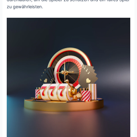
zu gewährleisten.