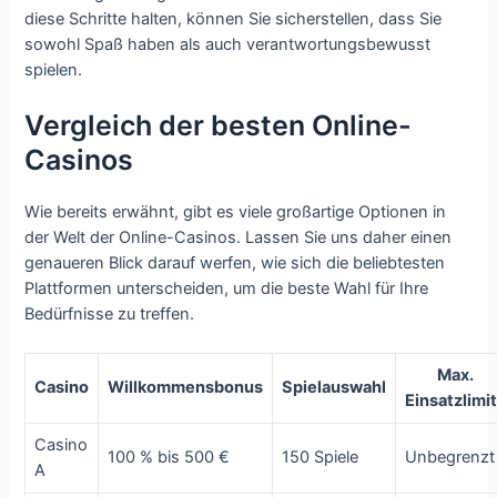
diese Schritte halten, können Sie sicherstellen, dass Sie
sowohl Spaß haben als auch verantwortungsbewusst
spielen.
Vergleich der besten Online-
Casinos
Wie bereits erwähnt, gibt es viele großartige Optionen in
der Welt der Online-Casinos. Lassen Sie uns daher einen
genaueren Blick darauf werfen, wie sich die beliebtesten
Plattformen unterscheiden, um die beste Wahl für Ihre
Bedürfnisse zu treffen.
Max.
Casino
Willkommensbonus
Spielauswahl
Einsatzlimi
Casino
100 % bis 500 €
150 Spiele
Unbegrenzt
A