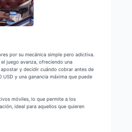
es por su mecánica simple pero adictiva.
 el juego avanza, ofreciendo una
 apostar y decidir cuándo cobrar antes de
$200 USD y una ganancia máxima que puede
ivos móviles, lo que permite a los
ción, ideal para aquellos que quieren