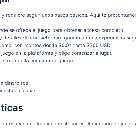
o y requiere seguir unos pasos básicos. Aquí te presentam
onde se ofrece el juego para obtener acceso completo.
 detalles de contacto para garantizar una experiencia seg
uenta, con montos desde $0.01 hasta $200 USD.
 juego en la plataforma y elige comenzar a jugar.
isfruta de la emoción del juego.
n dinero real.
puestas mínimas.
sticas
terísticas que lo hacen destacar en el mercado de juegos 