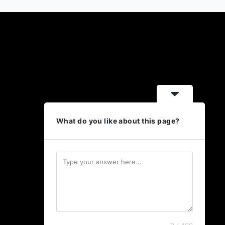
What do you like about this page?