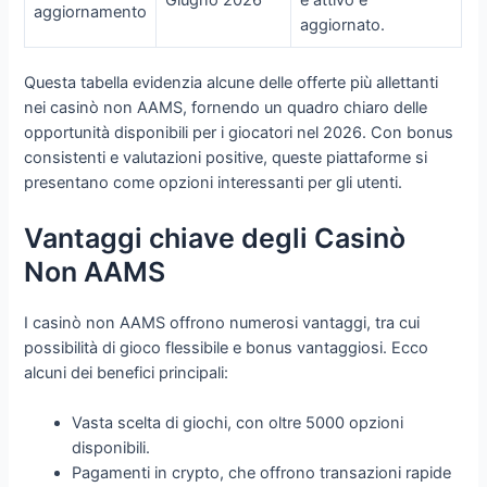
aggiornamento
aggiornato.
Questa tabella evidenzia alcune delle offerte più allettanti
nei casinò non AAMS, fornendo un quadro chiaro delle
opportunità disponibili per i giocatori nel 2026. Con bonus
consistenti e valutazioni positive, queste piattaforme si
presentano come opzioni interessanti per gli utenti.
Vantaggi chiave degli Casinò
Non AAMS
I casinò non AAMS offrono numerosi vantaggi, tra cui
possibilità di gioco flessibile e bonus vantaggiosi. Ecco
alcuni dei benefici principali:
Vasta scelta di giochi, con oltre 5000 opzioni
disponibili.
Pagamenti in crypto, che offrono transazioni rapide