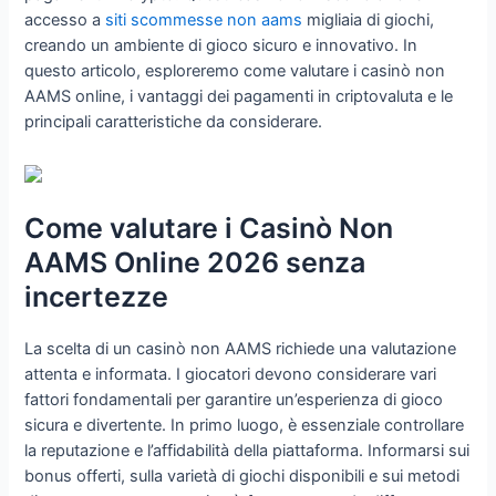
accesso a
siti scommesse non aams
migliaia di giochi,
creando un ambiente di gioco sicuro e innovativo. In
questo articolo, esploreremo come valutare i casinò non
AAMS online, i vantaggi dei pagamenti in criptovaluta e le
principali caratteristiche da considerare.
Come valutare i Casinò Non
AAMS Online 2026 senza
incertezze
La scelta di un casinò non AAMS richiede una valutazione
attenta e informata. I giocatori devono considerare vari
fattori fondamentali per garantire un’esperienza di gioco
sicura e divertente. In primo luogo, è essenziale controllare
la reputazione e l’affidabilità della piattaforma. Informarsi sui
bonus offerti, sulla varietà di giochi disponibili e sui metodi