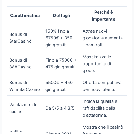
Perché è
Caratteristica
Dettagli
importante
150% fino a
Attrae nuovi
Bonus di
6750€ + 350
giocatori e aumenta
StarCasinò
giri gratuiti
il bankroll.
Massimizza le
Bonus di
Fino a 7500€ +
opportunità di
888Casino
475 giri gratuiti
gioco.
Bonus di
5500€ + 450
Offerta competitiva
Winnita Casino
giri gratuiti
per nuovi utenti.
Indica la qualità e
Valutazioni dei
Da 5/5 a 4.3/5
l’affidabilità della
casinò
piattaforma.
Mostra che il casinò
Ultimo
Giugno 2026
è attivo e