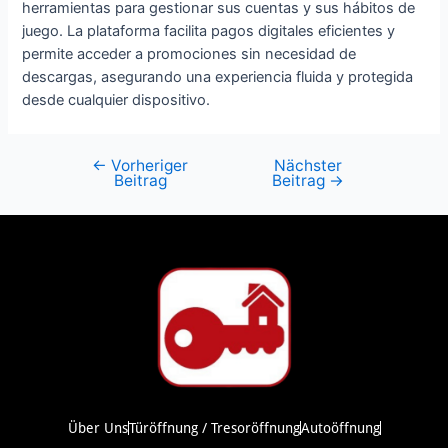
herramientas para gestionar sus cuentas y sus hábitos de
juego. La plataforma facilita pagos digitales eficientes y
permite acceder a promociones sin necesidad de
descargas, asegurando una experiencia fluida y protegida
desde cualquier dispositivo.
←
Vorheriger
Nächster
Beitrag
Beitrag
→
Über Uns
Türöffnung / Tresoröffnung
Autoöffnung