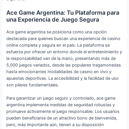
Ace Game Argentina: Tu Plataforma para
una Experiencia de Juego Segura
Ace game argentina se posiciona como una opción
destacada para quienes buscan una experiencia de casino
online completa y segura en el país. La plataforma se
esfuerza por ofrecer un entorno donde el entretenimiento y
la responsabilidad van de la mano, presentando más de
5,000 juegos variados, desde las populares tragamonedas
hasta emocionantes modalidades de casino en vivo y
apuestas deportivas. La accesibilidad y la facilidad de uso
son pilares fundamentales.
Para garantizar un juego seguro y controlado, ace game
argentina implementa medidas de seguridad robustas y
promueve activamente el juego responsable. Los usuarios
pueden beneficiarse de un atractivo bono de bienvenida,
pero, más importante aún, tienen a su disposición