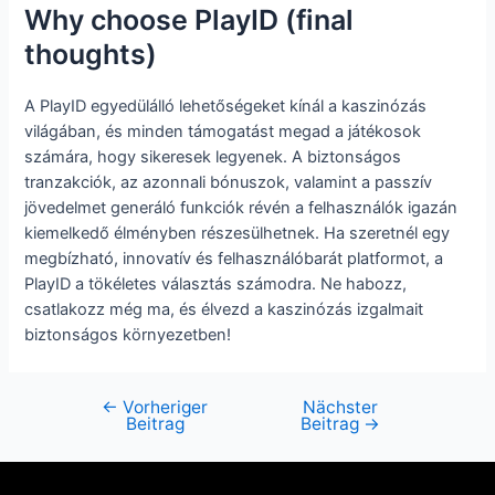
Why choose PlayID (final
thoughts)
A PlayID egyedülálló lehetőségeket kínál a kaszinózás
világában, és minden támogatást megad a játékosok
számára, hogy sikeresek legyenek. A biztonságos
tranzakciók, az azonnali bónuszok, valamint a passzív
jövedelmet generáló funkciók révén a felhasználók igazán
kiemelkedő élményben részesülhetnek. Ha szeretnél egy
megbízható, innovatív és felhasználóbarát platformot, a
PlayID a tökéletes választás számodra. Ne habozz,
csatlakozz még ma, és élvezd a kaszinózás izgalmait
biztonságos környezetben!
←
Vorheriger
Nächster
Beitrag
Beitrag
→