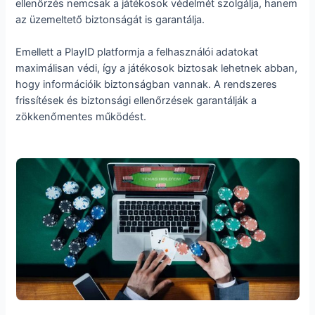
ellenőrzés nemcsak a játékosok védelmét szolgálja, hanem
az üzemeltető biztonságát is garantálja.
Emellett a PlayID platformja a felhasználói adatokat
maximálisan védi, így a játékosok biztosak lehetnek abban,
hogy információik biztonságban vannak. A rendszeres
frissítések és biztonsági ellenőrzések garantálják a
zökkenőmentes működést.