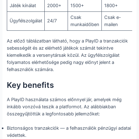
Játék kínálat
2000+
1500+
1800+
Csak
Csak e-
Ügyfélszolgálat
24/7
munkaidőben
mailen
Az előző táblázatban látható, hogy a PlayID a tranzakciók
sebességét és az elérhető játékok számát tekintve
kiemelkedik a versenytársak közül. Az ügyfélszolgálat
folyamatos elérhetősége pedig nagy előnyt jelent a
felhasználók számára.
Key benefits
A PlayID használata számos előnnyel jár, amelyek még
inkább vonzóvá teszik a platformot. Az alábbiakban
összegyűjtöttük a legfontosabb jellemzőket:
Biztonságos tranzakciók — a felhasználók pénzügyi adatai
védettek.