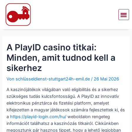
Zum
Beitragsnavigation
Inhalt
Me
springen
A PlayID casino titkai:
Minden, amit tudnod kell a
sikerhez
Von
schlüsseldienst-stuttgart24h-emil.de
/
26 Mai 2026
A kaszinójátékok világában való eligibilitás és a sikerhez
szükséges tudás kulcsfontosságú. A PlayID az innovatív
elektronikus pénztárca és fizetési platform, amelyet
kifejezetten a magyar játékosok számára fejlesztettek ki, és
a
https://playid-login.com/hu/
weboldalon rengeteg
információt találhatsz a kaszinózás titkairól. Cikkünkben
megosztunk pár hasznos tippet, hogy a lehető legjobban